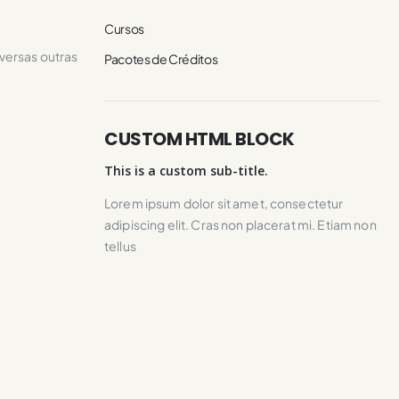
Cursos
versas outras
Pacotes de Créditos
CUSTOM HTML BLOCK
This is a custom sub-title.
Lorem ipsum dolor sit amet, consectetur
adipiscing elit. Cras non placerat mi. Etiam non
tellus