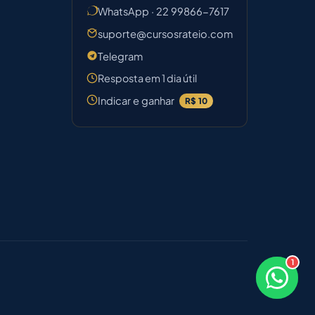
WhatsApp · 22 99866-7617
suporte@cursosrateio.com
Telegram
Resposta em 1 dia útil
Indicar e ganhar
R$ 10
1
×
Boa noite! Sou o Diego 🎯
Responde em breve