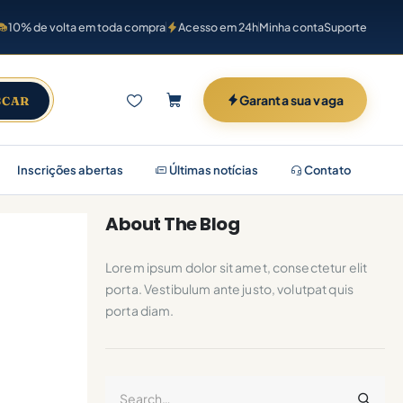
10% de volta em toda compra
Acesso em 24h
Minha conta
Suporte
Garanta sua vaga
SCAR
Inscrições abertas
Últimas notícias
Contato
About The Blog
Lorem ipsum dolor sit amet, consectetur elit
porta. Vestibulum ante justo, volutpat quis
porta diam.