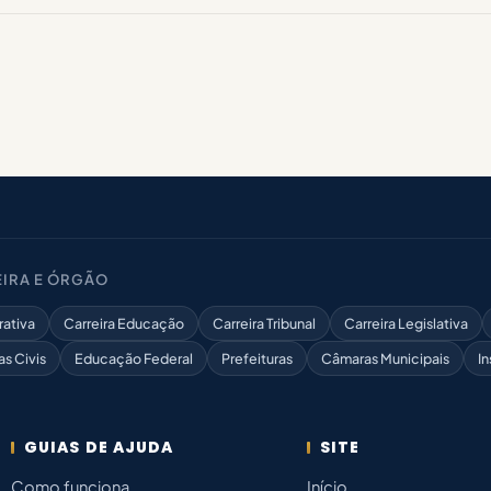
IRA E ÓRGÃO
rativa
Carreira Educação
Carreira Tribunal
Carreira Legislativa
as Civis
Educação Federal
Prefeituras
Câmaras Municipais
In
GUIAS DE AJUDA
SITE
Como funciona
Início