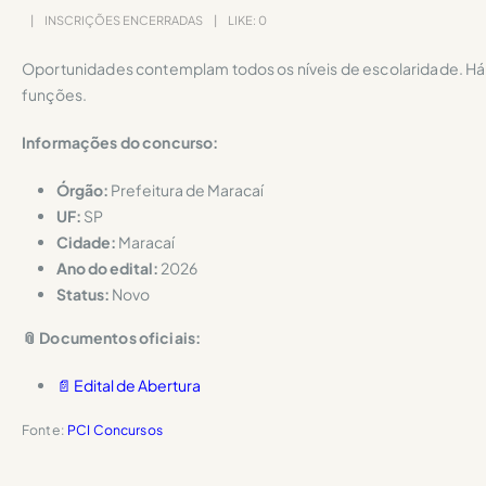
INSCRIÇÕES ENCERRADAS
LIKE:
0
Oportunidades contemplam todos os níveis de escolaridade. Há 
funções.
Informações do concurso:
Órgão:
Prefeitura de Maracaí
UF:
SP
Cidade:
Maracaí
Ano do edital:
2026
Status:
Novo
📎 Documentos oficiais:
📄 Edital de Abertura
Fonte:
PCI Concursos