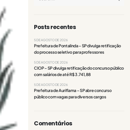
Posts recentes
5 DE AGOSTO DE 2026
Prefeitura de Pontalinda – SP divulga retificação
do processo seletivo para professores
5 DE AGOSTO DE 2026
CIOP – SP divulga retificação do concurso público
com salários de até R$ 3.741,88
5 DE AGOSTO DE 2026
Prefeitura de Auriflama – SP abre concurso
público com vagas para diversos cargos
Comentários