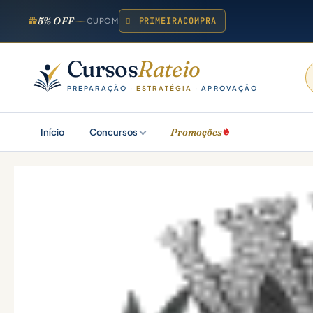
5% OFF
PRIMEIRACOMPRA
CUPOM
Cursos
Rateio
PREPARAÇÃO ·
ESTRATÉGIA
· APROVAÇÃO
Promoções
Início
Concursos