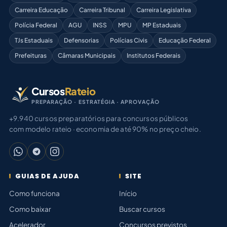
Carreira Educação
Carreira Tribunal
Carreira Legislativa
Polícia Federal
AGU
INSS
MPU
MP Estaduais
TJs Estaduais
Defensorias
Polícias Civis
Educação Federal
Prefeituras
Câmaras Municipais
Institutos Federais
Cursos
Rateio
PREPARAÇÃO · ESTRATÉGIA · APROVAÇÃO
+9.940 cursos preparatórios para concursos públicos
com modelo rateio · economia de até 90% no preço cheio.
GUIAS DE AJUDA
SITE
Como funciona
Início
Como baixar
Buscar cursos
Acelerador
Concursos previstos