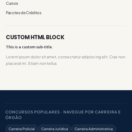
Cursos
Pacotes de Créditos
CUSTOM HTML BLOCK
This is a custom sub-title.
Lorem ipsum dolor sit amet, consectetur adipiscing elit. Cras non
placerat mi. Etiam non tellus
CONCURSOS POPULARES · NAVEGUE POR CARREIRA E
ÓRGÃO
Carreira Policial
Carreira Jurídica
Carreira Administrativa