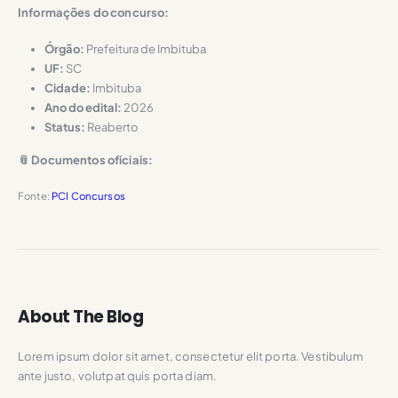
Informações do concurso:
Órgão:
Prefeitura de Imbituba
UF:
SC
Cidade:
Imbituba
Ano do edital:
2026
Status:
Reaberto
📎 Documentos oficiais:
Fonte:
PCI Concursos
About The Blog
Lorem ipsum dolor sit amet, consectetur elit porta. Vestibulum
ante justo, volutpat quis porta diam.