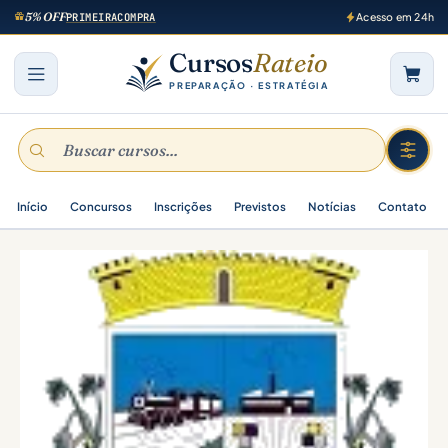
5% OFF
PRIMEIRACOMPRA
Acesso em 24h
Cursos
Rateio
PREPARAÇÃO · ESTRATÉGIA
Início
Concursos
Inscrições
Previstos
Notícias
Contato