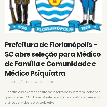
Prefeitura de Florianópolis –
SC abre seleção para Médico
de Família e Comunidade e
Médico Psiquiatra
INSCRIÇÕES ENCERRADAS
LIKE:
0
Oportunidades em cadastro de reserva possuem remunerações
que superam 20 mil reais. A seleção dos candidatos ocorrerá por
análise de títulos e prova objetiva.