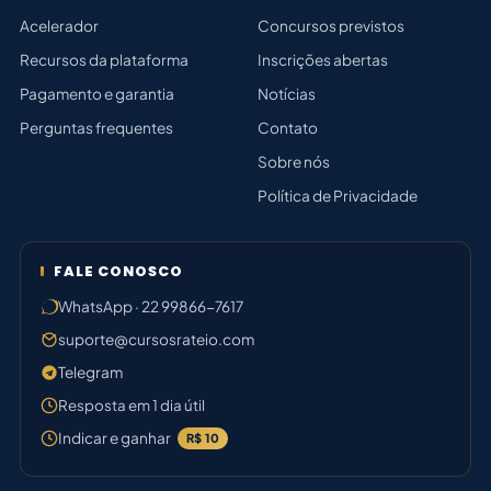
Acelerador
Concursos previstos
Recursos da plataforma
Inscrições abertas
Pagamento e garantia
Notícias
Perguntas frequentes
Contato
Sobre nós
Política de Privacidade
FALE CONOSCO
WhatsApp · 22 99866-7617
suporte@cursosrateio.com
Telegram
Resposta em 1 dia útil
Indicar e ganhar
R$ 10