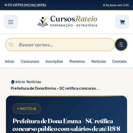
5% OFF
PRIMEIRACOMPRA
Acesso em 24h
Cursos
Rateio
PREPARAÇÃO · ESTRATÉGIA
Início
Concursos
Inscrições
Previstos
Notícias
Contato
🏠 Início
›
Notícias
›
Prefeitura de Dona Emma – SC retifica concurso...
⚡ NOTÍCIA
Prefeitura de Dona Emma – SC retifica
concurso público com salários de até R$ 8