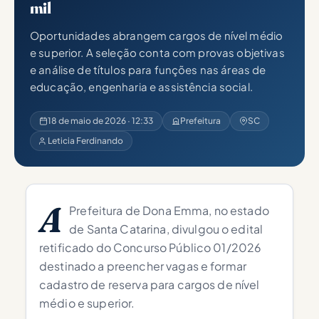
mil
Oportunidades abrangem cargos de nível médio
e superior. A seleção conta com provas objetivas
e análise de títulos para funções nas áreas de
educação, engenharia e assistência social.
18 de maio de 2026 · 12:33
Prefeitura
SC
Leticia Ferdinando
A
Prefeitura de Dona Emma, no estado
de Santa Catarina, divulgou o edital
retificado do Concurso Público 01/2026
destinado a preencher vagas e formar
cadastro de reserva para cargos de nível
médio e superior.