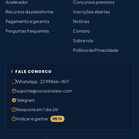
Acelerador
Concursos previstos
Recursos da plataforma
Inscrições abertas
Pagamento e garantia
Notícias
Perguntas frequentes
Contato
Sobre nós
Política de Privacidade
FALE CONOSCO
WhatsApp · 22 99866-7617
suporte@cursosrateio.com
Telegram
Resposta em 1 dia útil
Indicar e ganhar
R$ 10