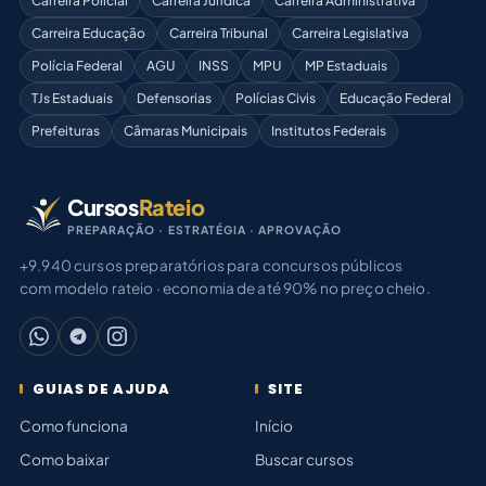
Carreira Policial
Carreira Jurídica
Carreira Administrativa
Carreira Educação
Carreira Tribunal
Carreira Legislativa
Polícia Federal
AGU
INSS
MPU
MP Estaduais
TJs Estaduais
Defensorias
Polícias Civis
Educação Federal
Prefeituras
Câmaras Municipais
Institutos Federais
Cursos
Rateio
PREPARAÇÃO · ESTRATÉGIA · APROVAÇÃO
+9.940 cursos preparatórios para concursos públicos
com modelo rateio · economia de até 90% no preço cheio.
GUIAS DE AJUDA
SITE
Como funciona
Início
Como baixar
Buscar cursos