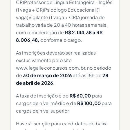
CR)Professor de Língua Estrangeira - Inglês
(1 vaga + CR)Psicólogo Educacional (1
vaga)Vigilante (1 vaga + CR)A jornada de
trabalho varia de 20 a 40 horas semanais,
com remuneração de
R$ 2.144,38 a R$
8.006,48,
conforme o cargo.
As inscrições deverão ser realizadas
exclusivamente pelo site
www.legalleconcursos.com.br, no período
de
30 de março de 2026
até as 18h de
28
de abril de 2026
.
A taxa de inscrição é de
R$ 60,00
para
cargos de nível médio e de
R$ 100,00
para
cargos de nível superior.
Haverá isenção para candidatos de baixa