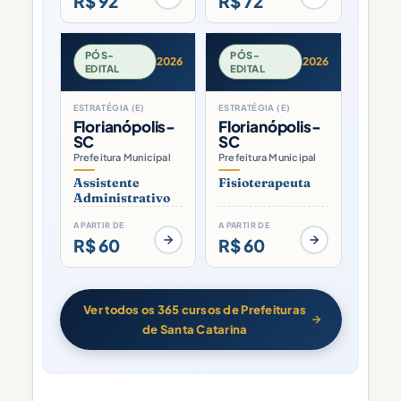
R$ 92
R$ 72
PÓS-
PÓS-
2026
2026
EDITAL
EDITAL
ESTRATÉGIA (E)
ESTRATÉGIA (E)
Florianópolis-
Florianópolis-
SC
SC
Prefeitura Municipal
Prefeitura Municipal
Assistente
Fisioterapeuta
Administrativo
A PARTIR DE
A PARTIR DE
R$ 60
R$ 60
Ver todos os 365 cursos de Prefeituras
de Santa Catarina