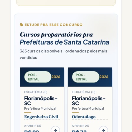
📚 ESTUDE PRA ESSE CONCURSO
Cursos preparatórios pra
Prefeituras de Santa Catarina
365 cursos disponíveis · ordenados pelos mais
vendidos
PÓS-
PÓS-
2026
2026
EDITAL
EDITAL
ESTRATÉGIA (E)
ESTRATÉGIA (E)
Florianópolis-
Florianópolis-
SC
SC
Prefeitura Municipal
Prefeitura Municipal
Engenheiro Civil
Odontólogo
A PARTIR DE
A PARTIR DE