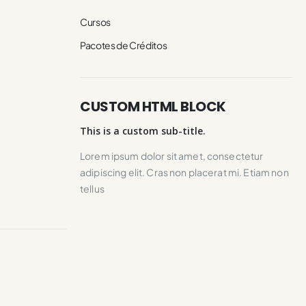
Cursos
Pacotes de Créditos
CUSTOM HTML BLOCK
This is a custom sub-title.
Lorem ipsum dolor sit amet, consectetur
adipiscing elit. Cras non placerat mi. Etiam non
tellus