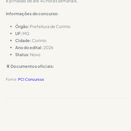
e jornadas de até 40 horas semanais.
Informações do concurso:
Órgão:
Prefeitura de Corinto
UF:
MG
Cidade:
Corinto
Ano do edital:
2026
Status:
Novo
📎 Documentos oficiais:
Fonte:
PCI Concursos