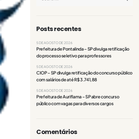
Posts recentes
5 DE AGOSTO DE 2026
Prefeitura de Pontalinda – SP divulga retificação
do processo seletivo para professores
5 DE AGOSTO DE 2026
CIOP – SP divulga retificação do concurso público
com salários de até R$ 3.741,88
5 DE AGOSTO DE 2026
Prefeitura de Auriflama – SP abre concurso
público com vagas para diversos cargos
Comentários