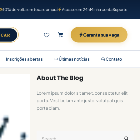
10% de volta em toda compra
Acesso em 24h
Minha conta
Suporte
Garanta sua vaga
SCAR
Inscrições abertas
Últimas notícias
Contato
About The Blog
Lorem ipsum dolor sit amet, consectetur elit
porta. Vestibulum ante justo, volutpat quis
porta diam.