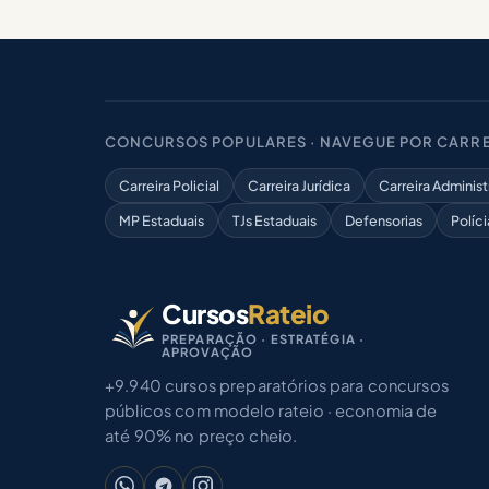
CONCURSOS POPULARES · NAVEGUE POR CARRE
Carreira Policial
Carreira Jurídica
Carreira Administ
MP Estaduais
TJs Estaduais
Defensorias
Políci
Cursos
Rateio
PREPARAÇÃO · ESTRATÉGIA ·
APROVAÇÃO
+9.940 cursos preparatórios para concursos
públicos com modelo rateio · economia de
até 90% no preço cheio.