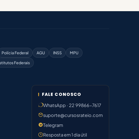
Polícia Federal
AGU
INSS
MPU
stitutos Federais
FALE CONOSCO
WhatsApp · 22 99866-7617
suporte@cursosrateio.com
Telegram
Resposta em 1 dia útil