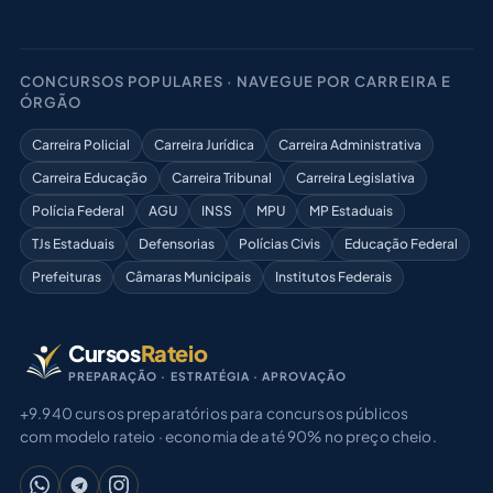
CONCURSOS POPULARES · NAVEGUE POR CARREIRA E
ÓRGÃO
Carreira Policial
Carreira Jurídica
Carreira Administrativa
Carreira Educação
Carreira Tribunal
Carreira Legislativa
Polícia Federal
AGU
INSS
MPU
MP Estaduais
TJs Estaduais
Defensorias
Polícias Civis
Educação Federal
Prefeituras
Câmaras Municipais
Institutos Federais
Cursos
Rateio
PREPARAÇÃO · ESTRATÉGIA · APROVAÇÃO
+9.940 cursos preparatórios para concursos públicos
com modelo rateio · economia de até 90% no preço cheio.