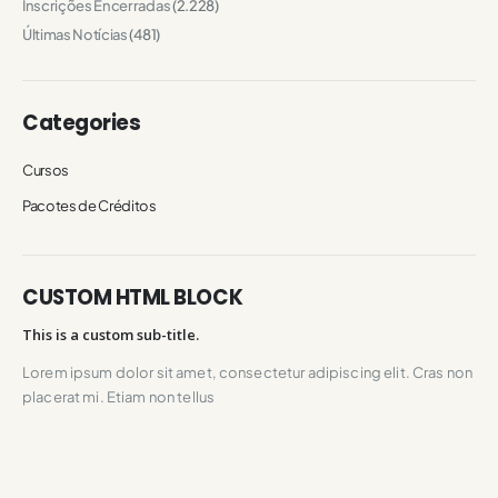
Inscrições Encerradas
(2.228)
Últimas Notícias
(481)
Categories
Cursos
Pacotes de Créditos
CUSTOM HTML BLOCK
This is a custom sub-title.
Lorem ipsum dolor sit amet, consectetur adipiscing elit. Cras non
placerat mi. Etiam non tellus