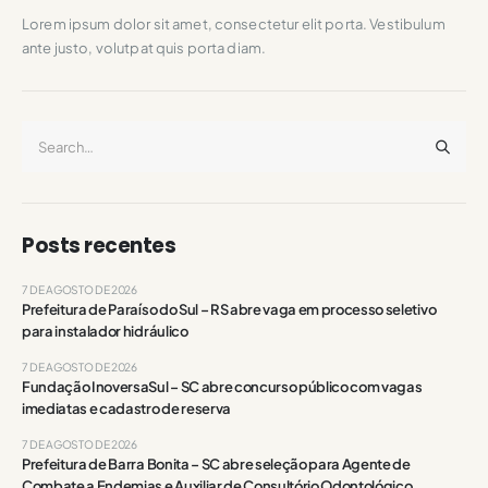
Lorem ipsum dolor sit amet, consectetur elit porta. Vestibulum
ante justo, volutpat quis porta diam.
Posts recentes
7 DE AGOSTO DE 2026
Prefeitura de Paraíso do Sul – RS abre vaga em processo seletivo
para instalador hidráulico
7 DE AGOSTO DE 2026
Fundação InoversaSul – SC abre concurso público com vagas
imediatas e cadastro de reserva
7 DE AGOSTO DE 2026
Prefeitura de Barra Bonita – SC abre seleção para Agente de
Combate a Endemias e Auxiliar de Consultório Odontológico