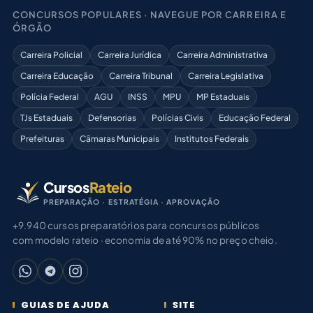
CONCURSOS POPULARES · NAVEGUE POR CARREIRA E
ÓRGÃO
Carreira Policial
Carreira Jurídica
Carreira Administrativa
Carreira Educação
Carreira Tribunal
Carreira Legislativa
Polícia Federal
AGU
INSS
MPU
MP Estaduais
TJs Estaduais
Defensorias
Polícias Civis
Educação Federal
Prefeituras
Câmaras Municipais
Institutos Federais
Cursos
Rateio
PREPARAÇÃO · ESTRATÉGIA · APROVAÇÃO
+9.940 cursos preparatórios para concursos públicos
com modelo rateio · economia de até 90% no preço cheio.
GUIAS DE AJUDA
SITE