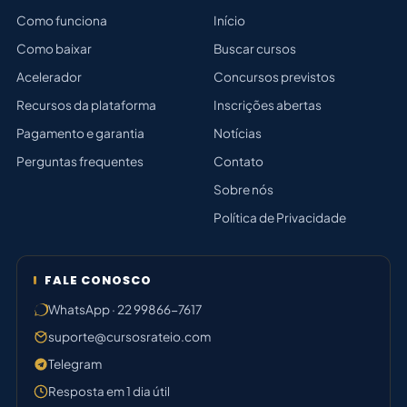
Como funciona
Início
Como baixar
Buscar cursos
Acelerador
Concursos previstos
Recursos da plataforma
Inscrições abertas
Pagamento e garantia
Notícias
Perguntas frequentes
Contato
Sobre nós
Política de Privacidade
FALE CONOSCO
WhatsApp · 22 99866-7617
suporte@cursosrateio.com
Telegram
Resposta em 1 dia útil