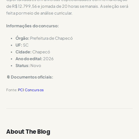
de R$ 12.799,56 e jornada de 20 horas semanais. A seleção será
feita por meio de análise curricular.
Informações do concurso:
Órgão:
Prefeitura de Chapecó
UF:
SC
Cidade:
Chapecó
Ano do edital:
2026
Status:
Novo
📎 Documentos oficiais:
Fonte:
PCI Concursos
About The Blog