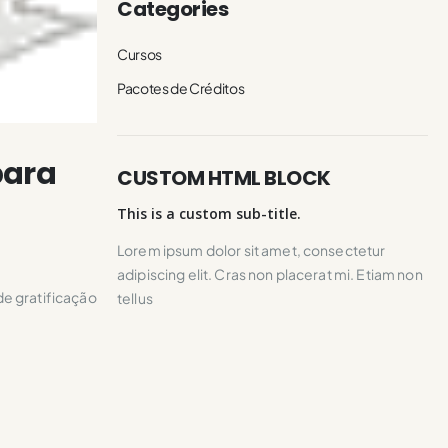
Categories
Cursos
Pacotes de Créditos
para
CUSTOM HTML BLOCK
This is a custom sub-title.
Lorem ipsum dolor sit amet, consectetur
adipiscing elit. Cras non placerat mi. Etiam non
de gratificação
tellus