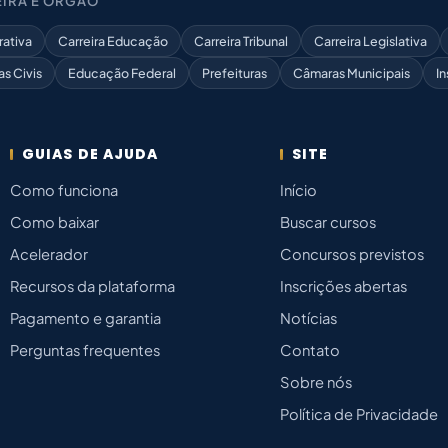
IRA E ÓRGÃO
rativa
Carreira Educação
Carreira Tribunal
Carreira Legislativa
as Civis
Educação Federal
Prefeituras
Câmaras Municipais
In
GUIAS DE AJUDA
SITE
Como funciona
Início
Como baixar
Buscar cursos
Acelerador
Concursos previstos
Recursos da plataforma
Inscrições abertas
Pagamento e garantia
Notícias
Perguntas frequentes
Contato
Sobre nós
Política de Privacidade