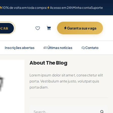
10% de volta em toda compra
Acesso em 24h
Minha conta
Suporte
Garanta sua vaga
SCAR
Inscrições abertas
Últimas notícias
Contato
About The Blog
Lorem ipsum dolor sit amet, consectetur elit
porta. Vestibulum ante justo, volutpat quis
porta diam.