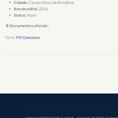
Cidade:
Campo Novo de Rondônia
Ano do edital:
2026
Status:
Novo
📎 Documentos oficiais:
Fonte:
PCI Concursos