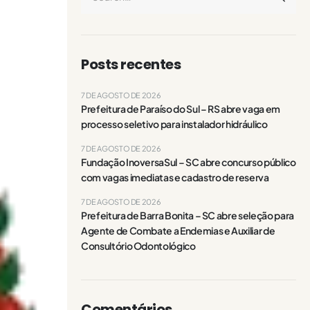
Posts recentes
7 DE AGOSTO DE 2026
Prefeitura de Paraíso do Sul – RS abre vaga em
processo seletivo para instalador hidráulico
7 DE AGOSTO DE 2026
Fundação InoversaSul – SC abre concurso público
com vagas imediatas e cadastro de reserva
7 DE AGOSTO DE 2026
Prefeitura de Barra Bonita – SC abre seleção para
Agente de Combate a Endemias e Auxiliar de
Consultório Odontológico
Comentários