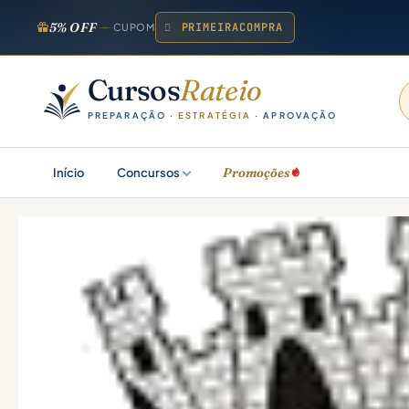
5% OFF
PRIMEIRACOMPRA
CUPOM
Cursos
Rateio
PREPARAÇÃO ·
ESTRATÉGIA
· APROVAÇÃO
Promoções
Início
Concursos