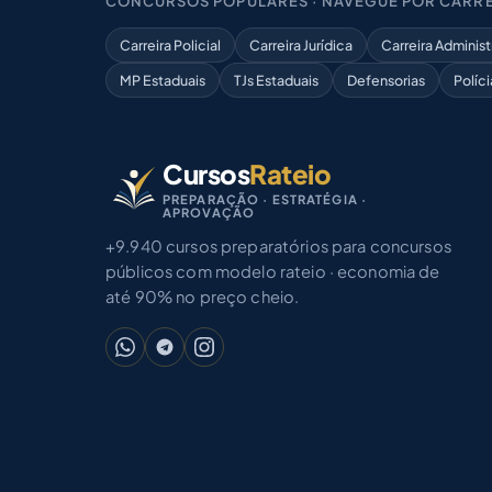
CONCURSOS POPULARES · NAVEGUE POR CARRE
Carreira Policial
Carreira Jurídica
Carreira Administ
MP Estaduais
TJs Estaduais
Defensorias
Políci
Cursos
Rateio
PREPARAÇÃO · ESTRATÉGIA ·
APROVAÇÃO
+9.940 cursos preparatórios para concursos
públicos com modelo rateio · economia de
até 90% no preço cheio.