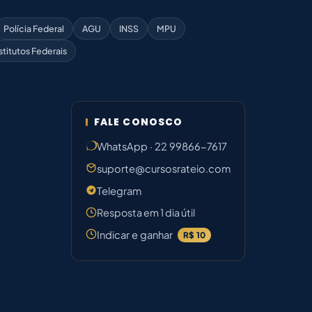
Polícia Federal
AGU
INSS
MPU
stitutos Federais
FALE CONOSCO
WhatsApp · 22 99866-7617
suporte@cursosrateio.com
Telegram
Resposta em 1 dia útil
Indicar e ganhar
R$ 10