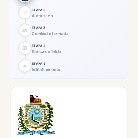
ETAPA 2
✓
Autorizado
ETAPA 3
👥
Comissão formada
ETAPA 4
🏛️
Banca definida
ETAPA 5
🔥
Edital iminente