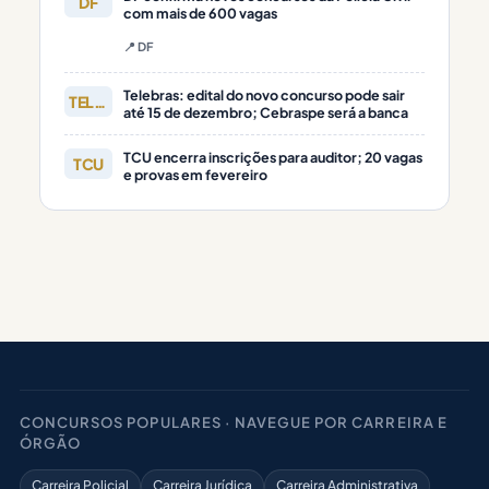
DF
com mais de 600 vagas
📍 DF
Telebras: edital do novo concurso pode sair
TELEBRAS
até 15 de dezembro; Cebraspe será a banca
TCU encerra inscrições para auditor; 20 vagas
TCU
e provas em fevereiro
CONCURSOS POPULARES · NAVEGUE POR CARREIRA E
ÓRGÃO
Carreira Policial
Carreira Jurídica
Carreira Administrativa