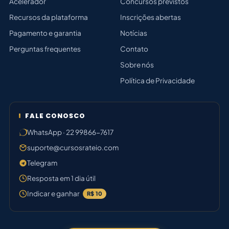
Acelerador
Concursos previstos
Recursos da plataforma
Inscrições abertas
Pagamento e garantia
Notícias
Perguntas frequentes
Contato
Sobre nós
Política de Privacidade
FALE CONOSCO
WhatsApp · 22 99866-7617
suporte@cursosrateio.com
Telegram
Resposta em 1 dia útil
Indicar e ganhar
R$ 10