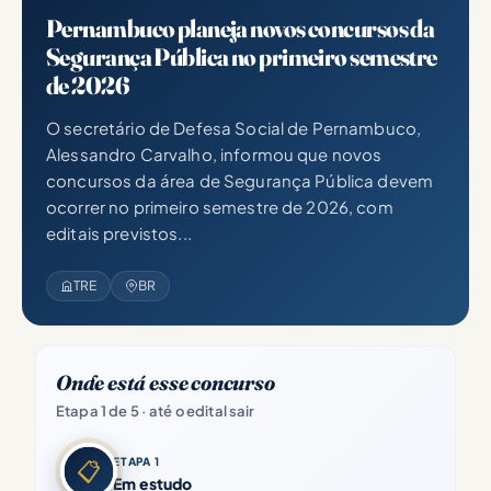
Pernambuco planeja novos concursos da
Segurança Pública no primeiro semestre
de 2026
O secretário de Defesa Social de Pernambuco,
Alessandro Carvalho, informou que novos
concursos da área de Segurança Pública devem
ocorrer no primeiro semestre de 2026, com
editais previstos...
TRE
BR
Onde está esse concurso
Etapa 1 de 5 · até o edital sair
ETAPA 1
📋
Em estudo