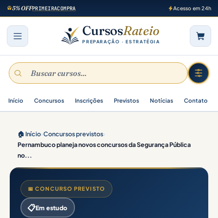
5% OFF
PRIMEIRACOMPRA
Acesso em 24h
Cursos
Rateio
PREPARAÇÃO · ESTRATÉGIA
Início
Concursos
Inscrições
Previstos
Notícias
Contato
🏠 Início
›
Concursos previstos
›
Pernambuco planeja novos concursos da Segurança Pública
no...
📅 CONCURSO PREVISTO
📋
Em estudo