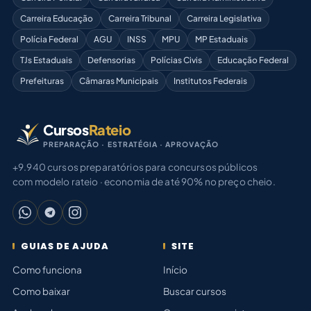
Carreira Educação
Carreira Tribunal
Carreira Legislativa
Polícia Federal
AGU
INSS
MPU
MP Estaduais
TJs Estaduais
Defensorias
Polícias Civis
Educação Federal
Prefeituras
Câmaras Municipais
Institutos Federais
Cursos
Rateio
PREPARAÇÃO · ESTRATÉGIA · APROVAÇÃO
+9.940 cursos preparatórios para concursos públicos
com modelo rateio · economia de até 90% no preço cheio.
GUIAS DE AJUDA
SITE
Como funciona
Início
Como baixar
Buscar cursos