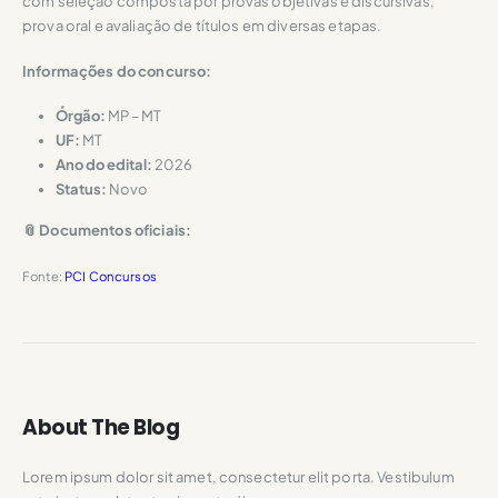
com seleção composta por provas objetivas e discursivas,
prova oral e avaliação de títulos em diversas etapas.
Informações do concurso:
Órgão:
MP – MT
UF:
MT
Ano do edital:
2026
Status:
Novo
📎 Documentos oficiais:
Fonte:
PCI Concursos
About The Blog
Lorem ipsum dolor sit amet, consectetur elit porta. Vestibulum