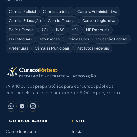
Carreira Policial
Carreira Jurídica
Carreira Administrativa
Carreira Educação
Carreira Tribunal
Carreira Legislativa
Polícia Federal
AGU
INSS
MPU
MP Estaduais
TJs Estaduais
Defensorias
Polícias Civis
Educação Federal
Prefeituras
Câmaras Municipais
Institutos Federais
Cursos
Rateio
PREPARAÇÃO · ESTRATÉGIA · APROVAÇÃO
+9.940 cursos preparatórios para concursos públicos
com modelo rateio · economia de até 90% no preço cheio.
GUIAS DE AJUDA
SITE
Como funciona
Início