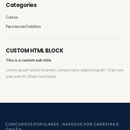
Categories
Cursos
Pacotes de Créditos
CUSTOM HTML BLOCK
This is a custom sub-title.
Lorem ipsum dolor sit amet, consectetur adipiscing elit. Cras non
placerat mi. Etiam non tellus
CONCURSOS POPULARES · NAVEGUE POR CARREIRA E
ÓRGÃO