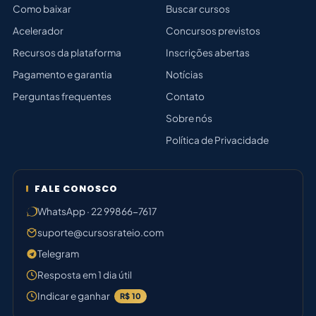
Como baixar
Buscar cursos
Acelerador
Concursos previstos
Recursos da plataforma
Inscrições abertas
Pagamento e garantia
Notícias
Perguntas frequentes
Contato
Sobre nós
Política de Privacidade
FALE CONOSCO
WhatsApp · 22 99866-7617
suporte@cursosrateio.com
Telegram
Resposta em 1 dia útil
Indicar e ganhar
R$ 10