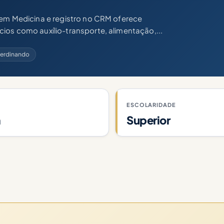
 em Medicina e registro no CRM oferece
ios como auxílio-transporte, alimentação,...
 Ferdinando
ESCOLARIDADE
a
Superior