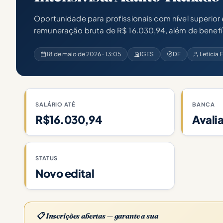
Oportunidade para profissionais com nível superior
remuneração bruta de R$ 16.030,94, além de benefíc
18 de maio de 2026 · 13:05
IGES
DF
Leticia
SALÁRIO ATÉ
BANCA
R$16.030,94
Avali
STATUS
Novo edital
📋 Inscrições abertas — garante a sua