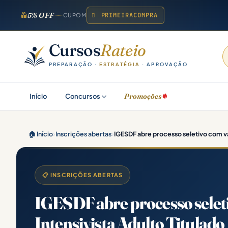
5% OFF
PRIMEIRACOMPRA
CUPOM
Cursos
Rateio
PREPARAÇÃO ·
ESTRATÉGIA
· APROVAÇÃO
Promoções
Início
Concursos
🏠 Início
›
Inscrições abertas
›
IGESDF abre processo seletivo com v
📋 INSCRIÇÕES ABERTAS
IGESDF abre processo selet
Intensivista Adulto Titulado