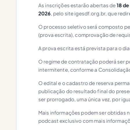
As inscrições estarão abertas de
18 de
2026
, pelo site igesdf.org.br, que red
O processo seletivo será composto pe
(prova escrita), comprovação de requi
A prova escrita está prevista para o di
O regime de contratação poderá ser p
intermitente, conforme a Consolidação 
O edital e o cadastro de reserva perma
publicação do resultado final do pres
ser prorrogado, uma única vez, por igua
Mais informações podem ser obtidas no
podcast exclusivo com mais informaç