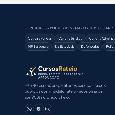
CONCURSOS POPULARES · NAVEGUE POR CARRE
Carreira Policial
Carreira Jurídica
Carreira Administ
MP Estaduais
TJs Estaduais
Defensorias
Políci
Cursos
Rateio
PREPARAÇÃO · ESTRATÉGIA ·
APROVAÇÃO
+9.940 cursos preparatórios para concursos
públicos com modelo rateio · economia de
até 90% no preço cheio.