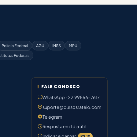
Polícia Federal
AGU
INSS
MPU
stitutos Federais
FALE CONOSCO
WhatsApp · 22 99866-7617
suporte@cursosrateio.com
Telegram
Resposta em 1 dia útil
Indicar e ganhar
R$ 10