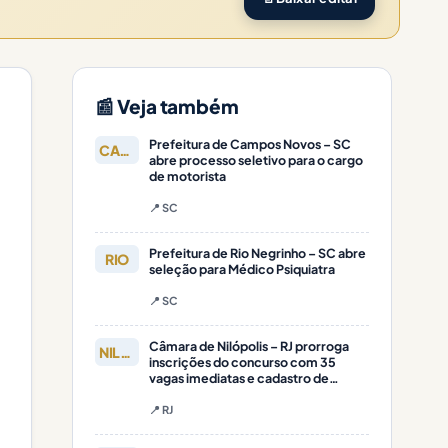
📰 Veja também
Prefeitura de Campos Novos – SC
CAMPOS
abre processo seletivo para o cargo
de motorista
📍 SC
Prefeitura de Rio Negrinho – SC abre
RIO
seleção para Médico Psiquiatra
📍 SC
Câmara de Nilópolis – RJ prorroga
NILÓPOLIS
inscrições do concurso com 35
vagas imediatas e cadastro de
reserva
📍 RJ