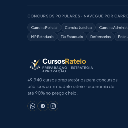
CONCURSOS POPULARES · NAVEGUE POR CARRE
Carreira Policial
Carreira Jurídica
Carreira Administ
MP Estaduais
TJs Estaduais
Defensorias
Políci
Cursos
Rateio
PREPARAÇÃO · ESTRATÉGIA ·
APROVAÇÃO
+9.940 cursos preparatórios para concursos
públicos com modelo rateio · economia de
até 90% no preço cheio.