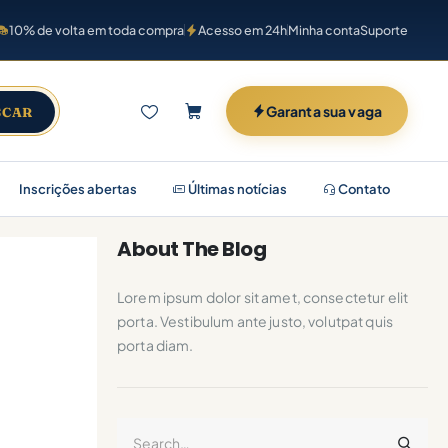
10% de volta em toda compra
Acesso em 24h
Minha conta
Suporte
Garanta sua vaga
SCAR
Inscrições abertas
Últimas notícias
Contato
About The Blog
Lorem ipsum dolor sit amet, consectetur elit
porta. Vestibulum ante justo, volutpat quis
porta diam.