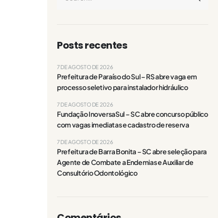
Posts recentes
7 DE AGOSTO DE 2026
Prefeitura de Paraíso do Sul – RS abre vaga em
processo seletivo para instalador hidráulico
7 DE AGOSTO DE 2026
Fundação InoversaSul – SC abre concurso público
com vagas imediatas e cadastro de reserva
7 DE AGOSTO DE 2026
Prefeitura de Barra Bonita – SC abre seleção para
Agente de Combate a Endemias e Auxiliar de
Consultório Odontológico
Comentários