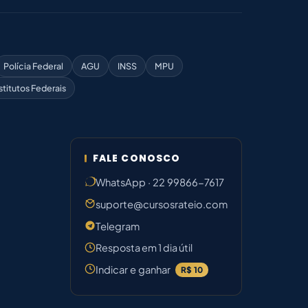
Polícia Federal
AGU
INSS
MPU
stitutos Federais
FALE CONOSCO
WhatsApp · 22 99866-7617
suporte@cursosrateio.com
Telegram
Resposta em 1 dia útil
Indicar e ganhar
R$ 10