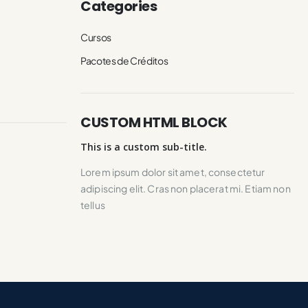
Categories
Cursos
Pacotes de Créditos
CUSTOM HTML BLOCK
This is a custom sub-title.
Lorem ipsum dolor sit amet, consectetur
adipiscing elit. Cras non placerat mi. Etiam non
tellus