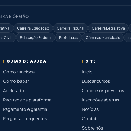
IRA E ÓRGÃO
rativa
Carreira Educação
Carreira Tribunal
Carreira Legislativa
as Civis
Educação Federal
Prefeituras
Câmaras Municipais
In
GUIAS DE AJUDA
SITE
Como funciona
Início
Como baixar
Buscar cursos
Acelerador
Concursos previstos
Recursos da plataforma
Inscrições abertas
Pagamento e garantia
Notícias
Perguntas frequentes
Contato
Sobre nós