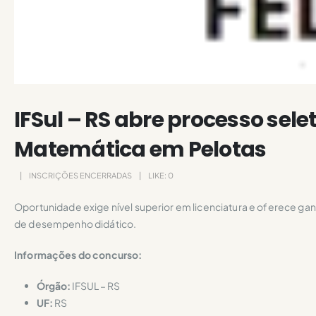
IFSul – RS abre processo sele
Matemática em Pelotas
INSCRIÇÕES ENCERRADAS
LIKE:
0
Oportunidade exige nível superior em licenciatura e oferece ga
de desempenho didático.
Informações do concurso:
Órgão:
IFSUL – RS
UF:
RS