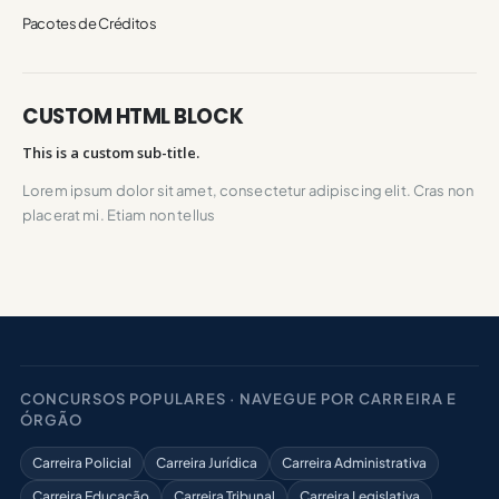
Pacotes de Créditos
CUSTOM HTML BLOCK
This is a custom sub-title.
Lorem ipsum dolor sit amet, consectetur adipiscing elit. Cras non
placerat mi. Etiam non tellus
CONCURSOS POPULARES · NAVEGUE POR CARREIRA E
ÓRGÃO
Carreira Policial
Carreira Jurídica
Carreira Administrativa
Carreira Educação
Carreira Tribunal
Carreira Legislativa