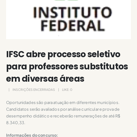
IFSC abre processo seletivo
para professores substitutos
em diversas áreas
INSCRIÇÕES ENCERRADAS
LIKE:
0
Oportunidades são para atuação em diferentes municípios.
Candidatos serão avaliados por análise curricular e prova de
desempenho didático e receberão remunerações de até R$
8.340,33.
Informações do concurso: