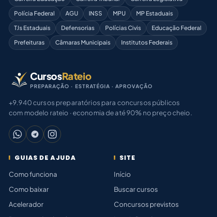
Polícia Federal
AGU
INSS
MPU
MP Estaduais
TJs Estaduais
Defensorias
Polícias Civis
Educação Federal
Prefeituras
Câmaras Municipais
Institutos Federais
Cursos
Rateio
PREPARAÇÃO · ESTRATÉGIA · APROVAÇÃO
+9.940 cursos preparatórios para concursos públicos
com modelo rateio · economia de até 90% no preço cheio.
GUIAS DE AJUDA
SITE
Como funciona
Início
Como baixar
Buscar cursos
Acelerador
Concursos previstos