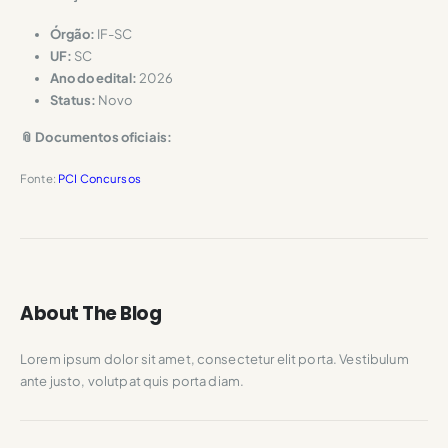
Órgão:
IF-SC
UF:
SC
Ano do edital:
2026
Status:
Novo
📎 Documentos oficiais:
Fonte:
PCI Concursos
About The Blog
Lorem ipsum dolor sit amet, consectetur elit porta. Vestibulum
ante justo, volutpat quis porta diam.