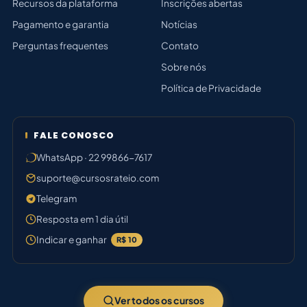
Recursos da plataforma
Inscrições abertas
Pagamento e garantia
Notícias
Perguntas frequentes
Contato
Sobre nós
Política de Privacidade
FALE CONOSCO
WhatsApp · 22 99866-7617
suporte@cursosrateio.com
Telegram
Resposta em 1 dia útil
Indicar e ganhar
R$ 10
Ver todos os cursos