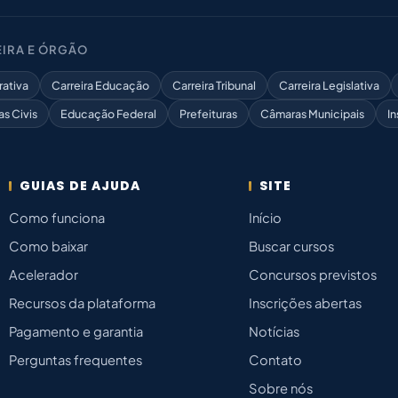
IRA E ÓRGÃO
rativa
Carreira Educação
Carreira Tribunal
Carreira Legislativa
as Civis
Educação Federal
Prefeituras
Câmaras Municipais
In
GUIAS DE AJUDA
SITE
Como funciona
Início
Como baixar
Buscar cursos
Acelerador
Concursos previstos
Recursos da plataforma
Inscrições abertas
Pagamento e garantia
Notícias
Perguntas frequentes
Contato
Sobre nós