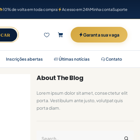
10% de volta em toda compra
Acesso em 24h
Minha conta
Suporte
Garanta sua vaga
SCAR
Inscrições abertas
Últimas notícias
Contato
About The Blog
Lorem ipsum dolor sit amet, consectetur elit
porta. Vestibulum ante justo, volutpat quis
porta diam.