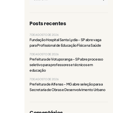
Posts recentes
7 DE AGOSTO DE 2026
Fundação Hospital Santa Lydia – SP abre vaga
para Profissional de Educação Física na Saúde
7 DE AGOSTO DE 2026
Prefeitura de Votuporanga – SP abre processo
seletivo para professores e técnicos em
educação
7 DE AGOSTO DE 2026
Prefeitura de Alfenas – MG abre seleção para a
Secretaria de Obras e Desenvolvimento Urbano
Comentários