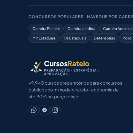
CONCURSOS POPULARES · NAVEGUE POR CARRE
Carreira Policial
Carreira Jurídica
Carreira Administ
MP Estaduais
TJs Estaduais
Defensorias
Políci
Cursos
Rateio
PREPARAÇÃO · ESTRATÉGIA ·
APROVAÇÃO
+9.940 cursos preparatórios para concursos
públicos com modelo rateio · economia de
até 90% no preço cheio.