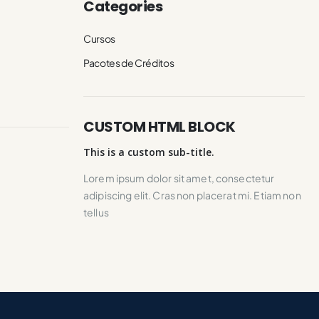
Categories
Cursos
Pacotes de Créditos
CUSTOM HTML BLOCK
This is a custom sub-title.
Lorem ipsum dolor sit amet, consectetur
adipiscing elit. Cras non placerat mi. Etiam non
tellus