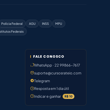
Polícia Federal
AGU
INSS
MPU
stitutos Federais
FALE CONOSCO
WhatsApp · 22 99866-7617
suporte@cursosrateio.com
Telegram
Resposta em 1 dia útil
Indicar e ganhar
R$ 10