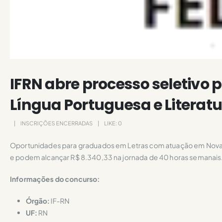
IFRN abre processo seletivo 
Língua Portuguesa e Literat
INSCRIÇÕES ENCERRADAS
LIKE:
0
Oportunidades para graduados em Letras com atuação em Nova 
e podem alcançar R$ 8.340,33 na jornada de 40 horas semanais
Informações do concurso:
Órgão:
IF-RN
UF:
RN