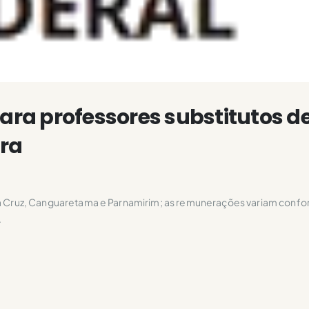
para professores substitutos d
ura
Cruz, Canguaretama e Parnamirim; as remunerações variam confor
.