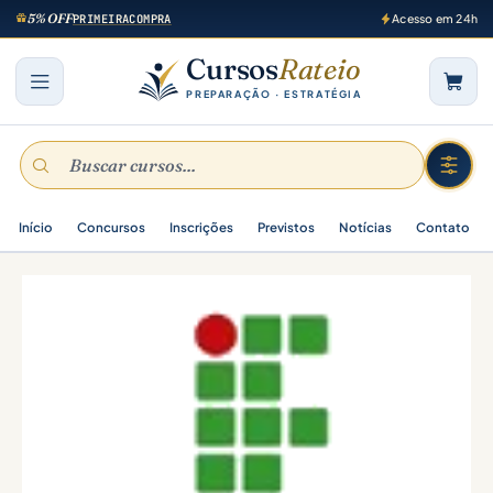
5% OFF
PRIMEIRACOMPRA
Acesso em 24h
Cursos
Rateio
PREPARAÇÃO · ESTRATÉGIA
Início
Concursos
Inscrições
Previstos
Notícias
Contato