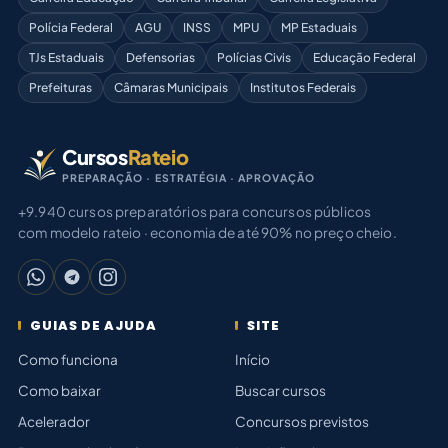
Polícia Federal
AGU
INSS
MPU
MP Estaduais
TJs Estaduais
Defensorias
Polícias Civis
Educação Federal
Prefeituras
Câmaras Municipais
Institutos Federais
Cursos
Rateio
PREPARAÇÃO · ESTRATÉGIA · APROVAÇÃO
+9.940 cursos preparatórios para concursos públicos
com modelo rateio · economia de até 90% no preço cheio.
GUIAS DE AJUDA
SITE
Como funciona
Início
Como baixar
Buscar cursos
Acelerador
Concursos previstos