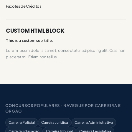
Pacotes de Créditos
CUSTOM HTML BLOCK
This is a custom sub-title.
Lorem ipsum dolor sit amet, consectetur adipiscing elit. Cras non
placerat mi. Etiam non tellus
CONCURSOS POPULARES · NAVEGUE POR CARREIRA E
ÓRGÃO
Carreira Policial
Carreira Jurídica
Carreira Administrativa
Carreira Educação
Carreira Tribunal
Carreira Legislativa