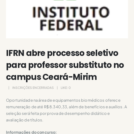
IFRN abre processo seletivo
para professor substituto no
campus Ceará-Mirim
INSCRIÇÕES ENCERRADAS
LIKE:
0
Oportunidade na área de equipamentos biomédicos oferece
remuneração de até R$ 8.340,33, além de benefícios e auxílios. A
seleção será feita por prova de desempenho didático e
avaliação de títulos.
Informações do concurso: