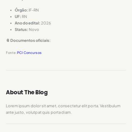
Órgão:
IF-RN
UF:
RN
Ano do edital:
2026
Status:
Novo
📎 Documentos oficiais:
Fonte:
PCI Concursos
About The Blog
Lorem ipsum dolor sit amet, consectetur elit porta. Vestibulum
ante justo, volutpat quis porta diam.