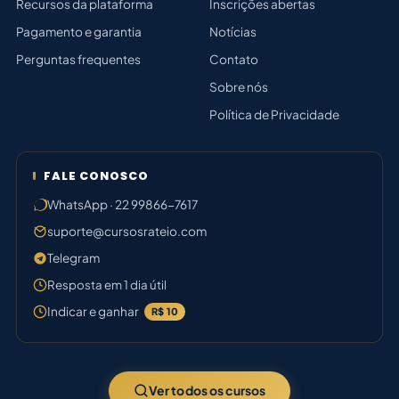
Recursos da plataforma
Inscrições abertas
Pagamento e garantia
Notícias
Perguntas frequentes
Contato
Sobre nós
Política de Privacidade
FALE CONOSCO
WhatsApp · 22 99866-7617
suporte@cursosrateio.com
Telegram
Resposta em 1 dia útil
Indicar e ganhar
R$ 10
Ver todos os cursos