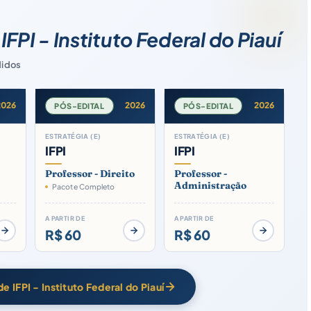
IFPI - Instituto Federal do Piauí
a
didos
2026
2026
2026
PÓS-EDITAL
PÓS-EDITAL
ESTRATÉGIA (E)
ESTRATÉGIA (E)
IFPI
IFPI
Professor - Direito
Professor -
Administração
Pacote Completo
A PARTIR DE
A PARTIR DE
R$ 60
R$ 60
e IFPI - Instituto Federal do Piauí