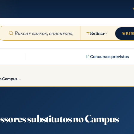
Refinar
BU
Concursos previstos
no Campus...
essores substitutos no Campus