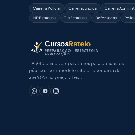
Carreira Policial
Carreira Jurídica
Carreira Administ
MP Estaduais
TJs Estaduais
Defensorias
Políci
Cursos
Rateio
PREPARAÇÃO · ESTRATÉGIA ·
APROVAÇÃO
+9.940 cursos preparatórios para concursos
públicos com modelo rateio · economia de
até 90% no preço cheio.