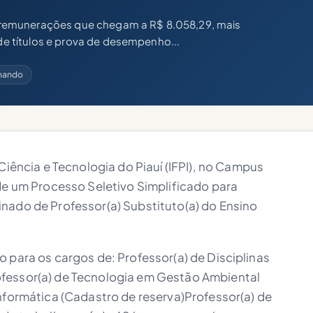
remunerações que chegam a R$ 8.058,29, mais
 de títulos e prova de desempenho...
inando
Ciência e Tecnologia do Piauí (IFPI), no Campus
de um Processo Seletivo Simplificado para
ado de Professor(a) Substituto(a) do Ensino
 para os cargos de: Professor(a) de Disciplinas
fessor(a) de Tecnologia em Gestão Ambiental
nformática (Cadastro de reserva)Professor(a) de