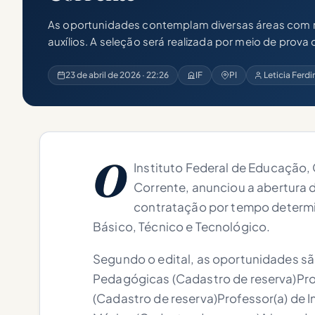
As oportunidades contemplam diversas áreas com 
auxílios. A seleção será realizada por meio de prova
23 de abril de 2026 · 22:26
IF
PI
Leticia Ferd
O
Instituto Federal de Educação, 
Corrente, anunciou a abertura 
contratação por tempo determin
Básico, Técnico e Tecnológico.
Segundo o edital, as oportunidades são
Pedagógicas (Cadastro de reserva)Pro
(Cadastro de reserva)Professor(a) de I