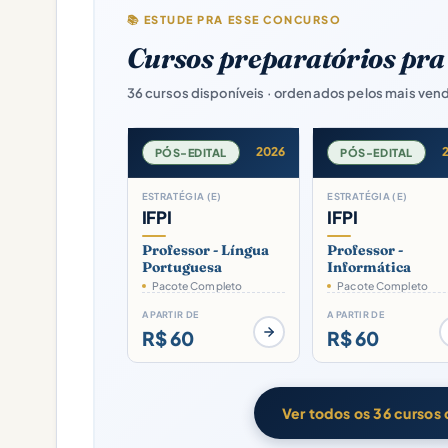
📚 ESTUDE PRA ESSE CONCURSO
Cursos preparatórios pr
36 cursos disponíveis · ordenados pelos mais ven
2026
PÓS-EDITAL
PÓS-EDITAL
ESTRATÉGIA (E)
ESTRATÉGIA (E)
IFPI
IFPI
Professor - Língua
Professor -
Portuguesa
Informática
Pacote Completo
Pacote Completo
A PARTIR DE
A PARTIR DE
R$ 60
R$ 60
Ver todos os 36 cursos d