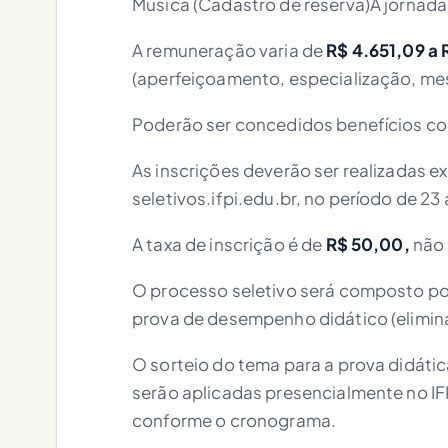
Música (Cadastro de reserva)A jornada
A remuneração varia de
R$ 4.651,09 a 
(aperfeiçoamento, especialização, me
Poderão ser concedidos benefícios com
As inscrições deverão ser realizadas ex
seletivos.ifpi.edu.br, no período de 23
A taxa de inscrição é de
R$ 50,00,
não 
O processo seletivo será composto por p
prova de desempenho didático (eliminat
O sorteio do tema para a prova didáti
serão aplicadas presencialmente no 
conforme o cronograma.