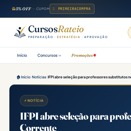
5% OFF
PRIMEIRACOMPRA
CUPOM
Cursos
Rateio
PREPARAÇÃO ·
ESTRATÉGIA
· APROVAÇÃO
Promoções
Início
Concursos
🏠 Início
›
Notícias
›
IFPI abre seleção para professores substitutos 
⚡ NOTÍCIA
IFPI abre seleção para prof
Corrente