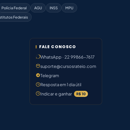
Polícia Federal
AGU
INSS
MPU
stitutos Federais
FALE CONOSCO
WhatsApp · 22 99866-7617
suporte@cursosrateio.com
Telegram
Resposta em 1 dia útil
Indicar e ganhar
R$ 10