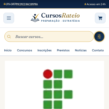
5% OFF
PRIMEIRACOMPRA
Acesso em 24h
Cursos
Rateio
PREPARAÇÃO · ESTRATÉGIA
Início
Concursos
Inscrições
Previstos
Notícias
Contato