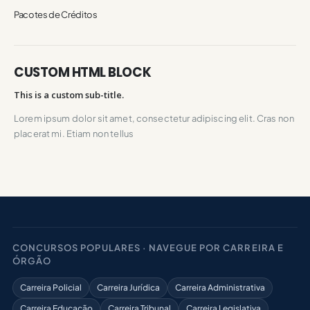
Pacotes de Créditos
CUSTOM HTML BLOCK
This is a custom sub-title.
Lorem ipsum dolor sit amet, consectetur adipiscing elit. Cras non
placerat mi. Etiam non tellus
CONCURSOS POPULARES · NAVEGUE POR CARREIRA E
ÓRGÃO
Carreira Policial
Carreira Jurídica
Carreira Administrativa
Carreira Educação
Carreira Tribunal
Carreira Legislativa