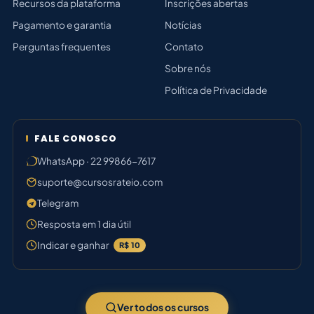
Recursos da plataforma
Inscrições abertas
Pagamento e garantia
Notícias
Perguntas frequentes
Contato
Sobre nós
Política de Privacidade
FALE CONOSCO
WhatsApp · 22 99866-7617
suporte@cursosrateio.com
Telegram
Resposta em 1 dia útil
Indicar e ganhar
R$ 10
Ver todos os cursos