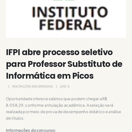
IFPI abre processo seletivo
para Professor Substituto de
Informática em Picos
INSCRIÇÕES ENCERRADAS
LIKE:
0
Oportunidade oferece salários que podem chegar a R$
8.058,29, conforme a titulação acadêmica. A seleção será
realizada por meio de prova de desempenho didático e análise
de títulos.
Informações do concurso: