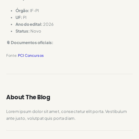
Órgão:
IF-PI
UF:
PI
Ano do edital:
2026
Status:
Novo
📎 Documentos oficiais:
Fonte:
PCI Concursos
About The Blog
Lorem ipsum dolor sit amet, consectetur elit porta. Vestibulum
ante justo, volutpat quis porta diam.