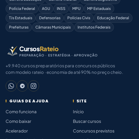
Polícia Federal
AGU
INSS
MPU
MP Estaduais
TJs Estaduais
Defensorias
Polícias Civis
Educação Federal
Prefeituras
Câmaras Municipais
Institutos Federais
Cursos
Rateio
PREPARAÇÃO · ESTRATÉGIA · APROVAÇÃO
+9.940 cursos preparatórios para concursos públicos
com modelo rateio · economia de até 90% no preço cheio.
GUIAS DE AJUDA
SITE
Como funciona
Início
Como baixar
Buscar cursos
Acelerador
Concursos previstos