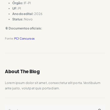
Órgão:
IF-PI
UF:
PI
Ano do edital:
2026
Status:
Novo
📎 Documentos oficiais:
Fonte:
PCI Concursos
About The Blog
Lorem ipsum dolor sit amet, consectetur elit porta. Vestibulum
ante justo, volutpat quis porta diam.