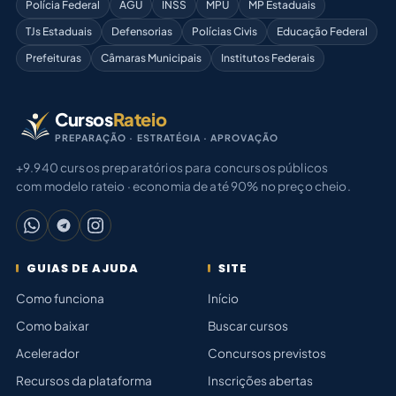
Polícia Federal
AGU
INSS
MPU
MP Estaduais
TJs Estaduais
Defensorias
Polícias Civis
Educação Federal
Prefeituras
Câmaras Municipais
Institutos Federais
Cursos
Rateio
PREPARAÇÃO · ESTRATÉGIA · APROVAÇÃO
+9.940 cursos preparatórios para concursos públicos
com modelo rateio · economia de até 90% no preço cheio.
GUIAS DE AJUDA
SITE
Como funciona
Início
Como baixar
Buscar cursos
Acelerador
Concursos previstos
Recursos da plataforma
Inscrições abertas