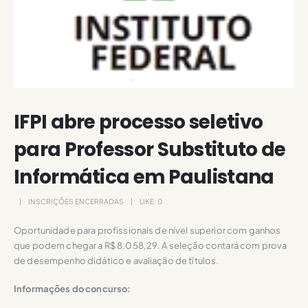
IFPI abre processo seletivo
para Professor Substituto de
Informática em Paulistana
INSCRIÇÕES ENCERRADAS
LIKE:
0
Oportunidade para profissionais de nível superior com ganhos
que podem chegar a R$ 8.058,29. A seleção contará com prova
de desempenho didático e avaliação de títulos.
Informações do concurso: