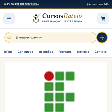
5% OFF
PRIMEIRACOMPRA
Acesso em 24h
Cursos
Rateio
PREPARAÇÃO · ESTRATÉGIA
Início
Concursos
Inscrições
Previstos
Notícias
Contato