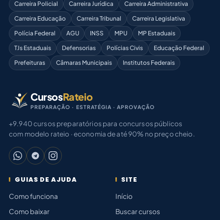
Carreira Policial
Carreira Jurídica
Carreira Administrativa
Carreira Educação
Carreira Tribunal
Carreira Legislativa
Polícia Federal
AGU
INSS
MPU
MP Estaduais
TJs Estaduais
Defensorias
Polícias Civis
Educação Federal
Prefeituras
Câmaras Municipais
Institutos Federais
Cursos
Rateio
PREPARAÇÃO · ESTRATÉGIA · APROVAÇÃO
+9.940 cursos preparatórios para concursos públicos
com modelo rateio · economia de até 90% no preço cheio.
GUIAS DE AJUDA
SITE
Como funciona
Início
Como baixar
Buscar cursos