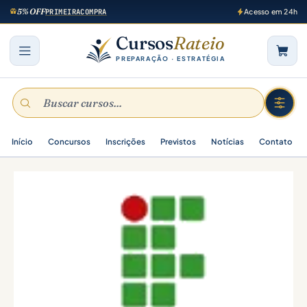
5% OFF
PRIMEIRACOMPRA
Acesso em 24h
Cursos
Rateio
PREPARAÇÃO · ESTRATÉGIA
Início
Concursos
Inscrições
Previstos
Notícias
Contato