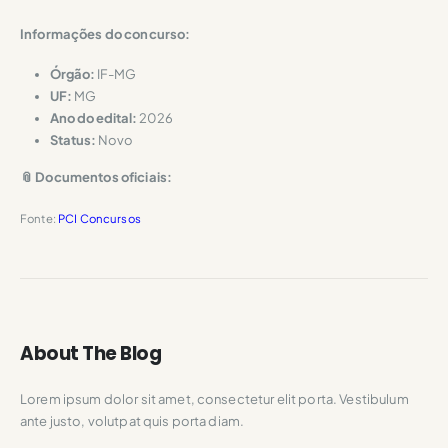
Informações do concurso:
Órgão:
IF-MG
UF:
MG
Ano do edital:
2026
Status:
Novo
📎 Documentos oficiais:
Fonte:
PCI Concursos
About The Blog
Lorem ipsum dolor sit amet, consectetur elit porta. Vestibulum
ante justo, volutpat quis porta diam.