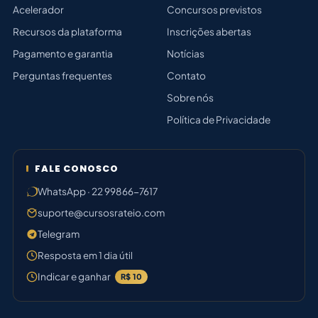
Acelerador
Concursos previstos
Recursos da plataforma
Inscrições abertas
Pagamento e garantia
Notícias
Perguntas frequentes
Contato
Sobre nós
Política de Privacidade
FALE CONOSCO
WhatsApp · 22 99866-7617
suporte@cursosrateio.com
Telegram
Resposta em 1 dia útil
Indicar e ganhar
R$ 10