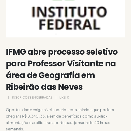
IFMG abre processo seletivo
para Professor Visitante na
área de Geografia em
Ribeirão das Neves
INSCRIÇÕES ENCERRADAS
LIKE:
0
Oportunidade exige nível superior com salários que podem
chegar a R$ 8.340,33, além de benefícios como auxílio-
alimentação e auxílio-transporte para jornada de 40 horas
semanais.