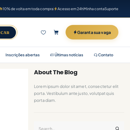
10% de volta em toda compra
Acesso em 24h
Minha conta
Suporte
Garanta sua vaga
SCAR
Inscrições abertas
Últimas notícias
Contato
About The Blog
Lorem ipsum dolor sit amet, consectetur elit
porta. Vestibulum ante justo, volutpat quis
porta diam.