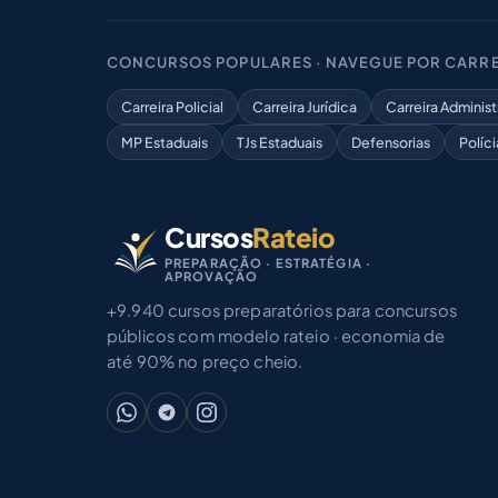
CONCURSOS POPULARES · NAVEGUE POR CARRE
Carreira Policial
Carreira Jurídica
Carreira Administ
MP Estaduais
TJs Estaduais
Defensorias
Políci
Cursos
Rateio
PREPARAÇÃO · ESTRATÉGIA ·
APROVAÇÃO
+9.940 cursos preparatórios para concursos
públicos com modelo rateio · economia de
até 90% no preço cheio.