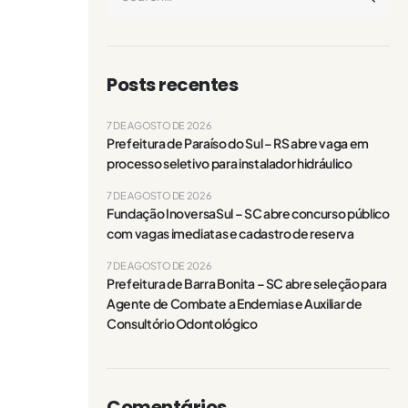
Posts recentes
7 DE AGOSTO DE 2026
Prefeitura de Paraíso do Sul – RS abre vaga em
processo seletivo para instalador hidráulico
7 DE AGOSTO DE 2026
Fundação InoversaSul – SC abre concurso público
com vagas imediatas e cadastro de reserva
7 DE AGOSTO DE 2026
Prefeitura de Barra Bonita – SC abre seleção para
Agente de Combate a Endemias e Auxiliar de
Consultório Odontológico
Comentários