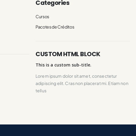
Categories
Cursos
Pacotes de Créditos
CUSTOM HTML BLOCK
This is a custom sub-title.
Lorem ipsum dolor sit amet, consectetur
adipiscing elit. Cras non placerat mi. Etiam non
tellus