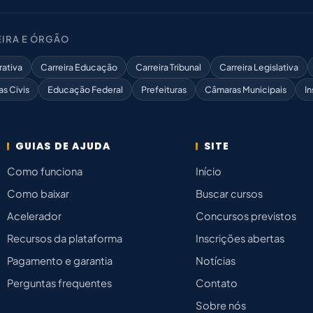
IRA E ÓRGÃO
rativa
Carreira Educação
Carreira Tribunal
Carreira Legislativa
as Civis
Educação Federal
Prefeituras
Câmaras Municipais
In
GUIAS DE AJUDA
SITE
Como funciona
Início
Como baixar
Buscar cursos
Acelerador
Concursos previstos
Recursos da plataforma
Inscrições abertas
Pagamento e garantia
Notícias
Perguntas frequentes
Contato
Sobre nós