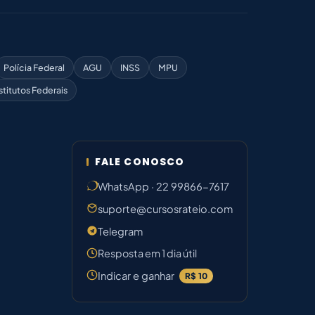
Polícia Federal
AGU
INSS
MPU
stitutos Federais
FALE CONOSCO
WhatsApp · 22 99866-7617
suporte@cursosrateio.com
Telegram
Resposta em 1 dia útil
Indicar e ganhar
R$ 10