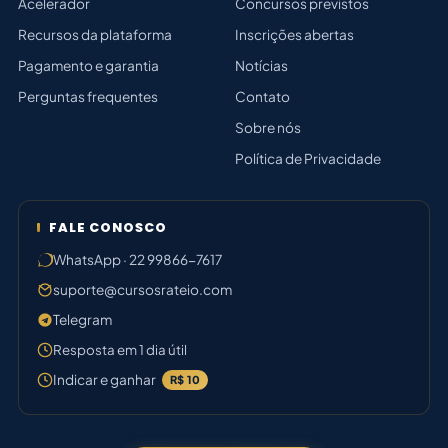
Acelerador
Concursos previstos
Recursos da plataforma
Inscrições abertas
Pagamento e garantia
Notícias
Perguntas frequentes
Contato
Sobre nós
Política de Privacidade
FALE CONOSCO
WhatsApp · 22 99866-7617
suporte@cursosrateio.com
Telegram
Resposta em 1 dia útil
Indicar e ganhar
R$ 10