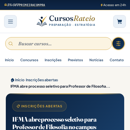
5% OFF
PRIMEIRACOMPRA
Acesso em 24h
Cursos
Rateio
PREPARAÇÃO · ESTRATÉGIA
Início
Concursos
Inscrições
Previstos
Notícias
Contato
🏠 Início
›
Inscrições abertas
›
IFMA abre processo seletivo para Professor de Filosofia...
📋 INSCRIÇÕES ABERTAS
IFMA abre processo seletivo para
Professor de Filosofia no campus