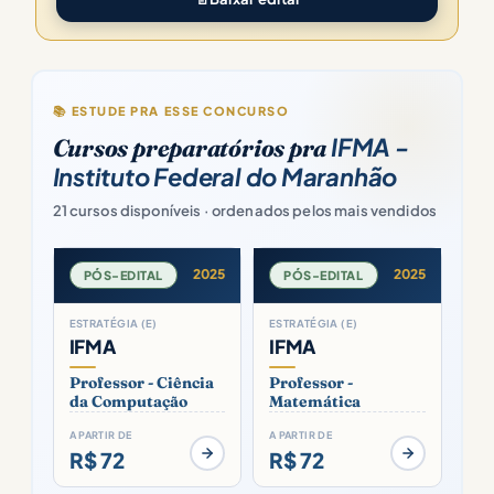
📚 ESTUDE PRA ESSE CONCURSO
IFMA -
Cursos preparatórios pra
Instituto Federal do Maranhão
21 cursos disponíveis · ordenados pelos mais vendidos
2025
2025
PÓS-EDITAL
PÓS-EDITAL
ESTRATÉGIA (E)
ESTRATÉGIA (E)
IFMA
IFMA
Professor - Ciência
Professor -
da Computação
Matemática
A PARTIR DE
A PARTIR DE
R$ 72
R$ 72