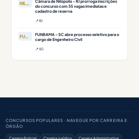
Câmara de Nilópolis – RJ prorroga inscrições
NILÓPOLIS
do concurso com 35 vagas imediatas e
cadastro de reserva
📍 RJ
FUNBAMA – SC abre processo seletivo para o
FUNBAMA
cargo de Engenheiro Civil
📍 SC
CONCURSOS POPULARES · NAVEGUE POR CARREIRA E
ÓRGÃO
Carreira Policial
Carreira Jurídica
Carreira Administrativa