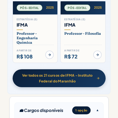
2025
2025
PÓS-EDITAL
PÓS-EDITAL
ESTRATÉGIA (E)
ESTRATÉGIA (E)
IFMA
IFMA
Professor -
Professor - Filosofia
Engenharia
Química
A PARTIR DE
A PARTIR DE
R$ 108
R$ 72
Ver todos os 21 cursos de IFMA - Instituto
Federal do Maranhão
💼 Cargos disponíveis
1 opção