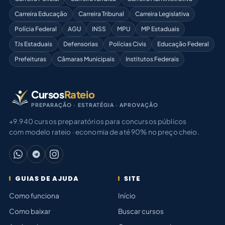
Carreira Educação
Carreira Tribunal
Carreira Legislativa
Polícia Federal
AGU
INSS
MPU
MP Estaduais
TJs Estaduais
Defensorias
Polícias Civis
Educação Federal
Prefeituras
Câmaras Municipais
Institutos Federais
Cursos
Rateio
PREPARAÇÃO · ESTRATÉGIA · APROVAÇÃO
+9.940 cursos preparatórios para concursos públicos
com modelo rateio · economia de até 90% no preço cheio.
GUIAS DE AJUDA
SITE
Como funciona
Início
Como baixar
Buscar cursos