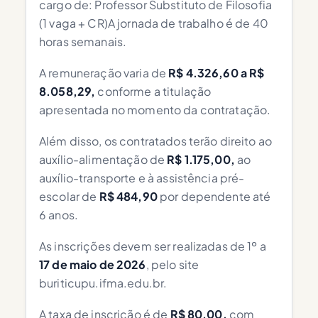
cargo de: Professor Substituto de Filosofia
(1 vaga + CR)A jornada de trabalho é de 40
horas semanais.
A remuneração varia de
R$ 4.326,60 a R$
8.058,29,
conforme a titulação
apresentada no momento da contratação.
Além disso, os contratados terão direito ao
auxílio-alimentação de
R$ 1.175,00,
ao
auxílio-transporte e à assistência pré-
escolar de
R$ 484,90
por dependente até
6 anos.
As inscrições devem ser realizadas de 1º a
17 de maio de 2026
, pelo site
buriticupu.ifma.edu.br.
A taxa de inscrição é de
R$ 80,00,
com