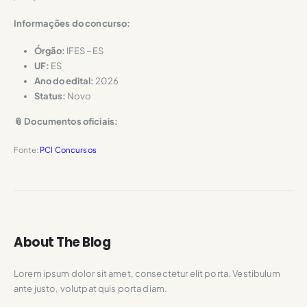
Informações do concurso:
Órgão:
IFES – ES
UF:
ES
Ano do edital:
2026
Status:
Novo
📎 Documentos oficiais:
Fonte:
PCI Concursos
About The Blog
Lorem ipsum dolor sit amet, consectetur elit porta. Vestibulum
ante justo, volutpat quis porta diam.