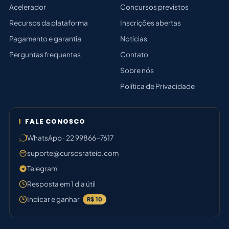
Acelerador
Concursos previstos
Recursos da plataforma
Inscrições abertas
Pagamento e garantia
Notícias
Perguntas frequentes
Contato
Sobre nós
Política de Privacidade
FALE CONOSCO
WhatsApp · 22 99866-7617
suporte@cursosrateio.com
Telegram
Resposta em 1 dia útil
Indicar e ganhar
R$ 10