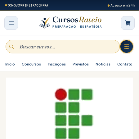
5% OFF
PRIMEIRACOMPRA
Acesso em 24h
Cursos
Rateio
PREPARAÇÃO · ESTRATÉGIA
Início
Concursos
Inscrições
Previstos
Notícias
Contato