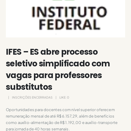
IFES – ES abre processo
seletivo simplificado com
vagas para professores
substitutos
INSCRIÇÕES ENCERRADAS
LIKE:
0
Oportunidades para docentes com nível superior oferecem
remuneração mensal de até R$ 6.157,29, além de benefícios
como auxílio-alimentação de R$ 1.192,00 e auxílio-transporte
para jornada de 40 horas semanais.