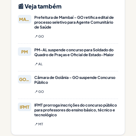
📰 Veja também
Prefeitura de Mambaí – GO retifica edital de
MAMBAÍ
processo seletivo para Agente Comunitário
de Saúde
📍 GO
PM-AL suspende concurso para Soldado do
PM
Quadro de Praças e Oficial de Estado-Maior
📍 AL
Câmara de Goiânia – GO suspende Concurso
GOIÂNIA
Público
📍 GO
IFMT prorroga inscrições do concurso público
IFMT
para professores do ensino básico, técnico e
tecnológico
📍 MT