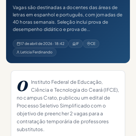
Vagas são destinadas a docentes das áreas de
letras em espanhol e português, com jornadas de
40 horas semanais. Seleção inclui prova de
desempenho didático e prova de...
17 de abril de 2026 · 18:42
IF
CE
Leticia Ferdinando
O
Instituto Federal de Educação,
Ciência e Tecnologia do Ceará (IFCE),
no campus Crato, publicou um edital de
Processo Seletivo Simplificado com o
objetivo de preencher 2 vagas para a
contratação temporária de professores
substitutos.