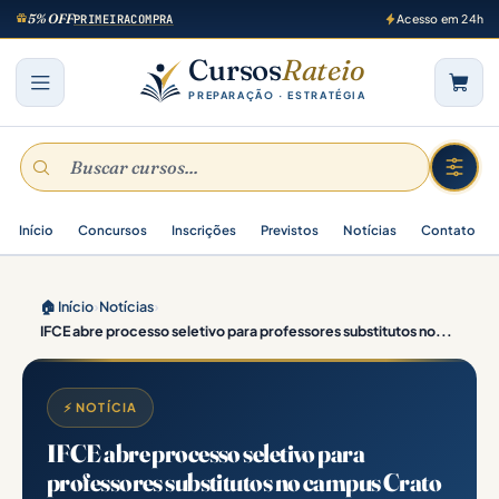
5% OFF
PRIMEIRACOMPRA
Acesso em 24h
Cursos
Rateio
PREPARAÇÃO · ESTRATÉGIA
Início
Concursos
Inscrições
Previstos
Notícias
Contato
🏠 Início
›
Notícias
›
IFCE abre processo seletivo para professores substitutos no...
⚡ NOTÍCIA
IFCE abre processo seletivo para
professores substitutos no campus Crato