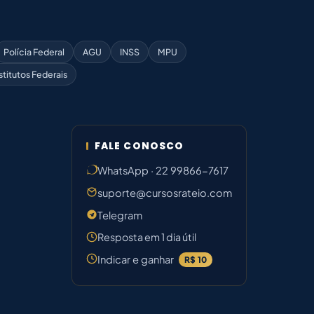
Polícia Federal
AGU
INSS
MPU
stitutos Federais
FALE CONOSCO
WhatsApp · 22 99866-7617
suporte@cursosrateio.com
Telegram
Resposta em 1 dia útil
Indicar e ganhar
R$ 10