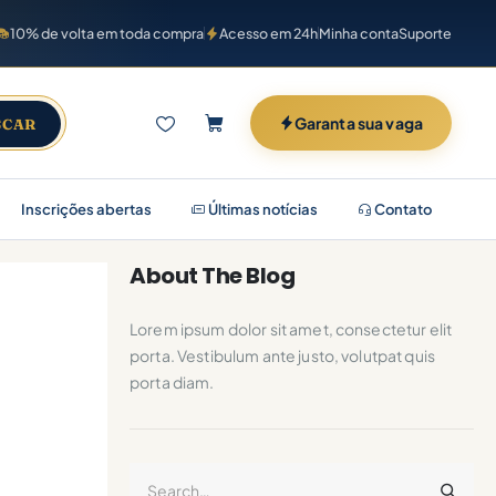
10% de volta em toda compra
Acesso em 24h
Minha conta
Suporte
Garanta sua vaga
SCAR
Inscrições abertas
Últimas notícias
Contato
About The Blog
Lorem ipsum dolor sit amet, consectetur elit
porta. Vestibulum ante justo, volutpat quis
porta diam.