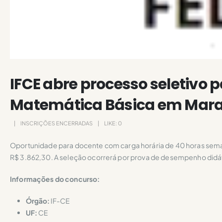
IFCE abre processo seletivo p
Matemática Básica em Mar
INSCRIÇÕES ENCERRADAS
LIKE:
0
Oportunidade para docente com carga horária de 40 horas seman
R$ 3.862,30. A seleção ocorrerá por prova de desempenho didáti
Informações do concurso:
Órgão:
IF-CE
UF:
CE