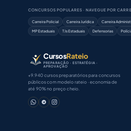
CONCURSOS POPULARES · NAVEGUE POR CARRE
Carreira Policial
Carreira Jurídica
Carreira Administ
MP Estaduais
TJs Estaduais
Defensorias
Políci
Cursos
Rateio
PREPARAÇÃO · ESTRATÉGIA ·
APROVAÇÃO
+9.940 cursos preparatórios para concursos
públicos com modelo rateio · economia de
até 90% no preço cheio.