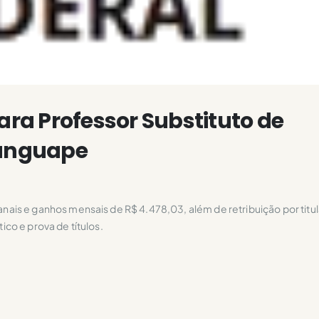
ara Professor Substituto de
anguape
ais e ganhos mensais de R$ 4.478,03, além de retribuição por titu
co e prova de títulos.