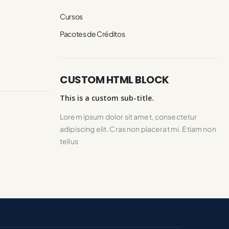
Cursos
Pacotes de Créditos
CUSTOM HTML BLOCK
This is a custom sub-title.
Lorem ipsum dolor sit amet, consectetur
adipiscing elit. Cras non placerat mi. Etiam non
tellus