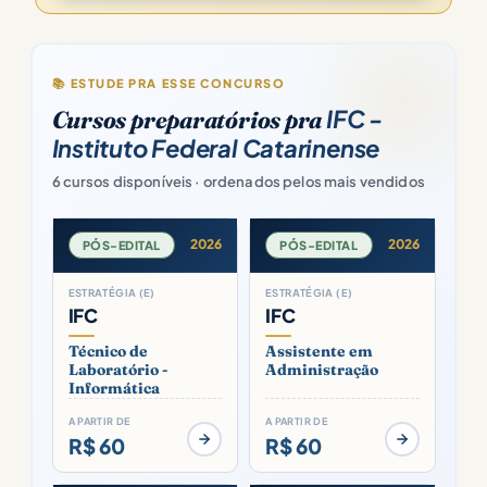
📚 ESTUDE PRA ESSE CONCURSO
IFC -
Cursos preparatórios pra
Instituto Federal Catarinense
6 cursos disponíveis · ordenados pelos mais vendidos
2026
2026
PÓS-EDITAL
PÓS-EDITAL
ESTRATÉGIA (E)
ESTRATÉGIA (E)
IFC
IFC
Técnico de
Assistente em
Laboratório -
Administração
Informática
A PARTIR DE
A PARTIR DE
R$ 60
R$ 60