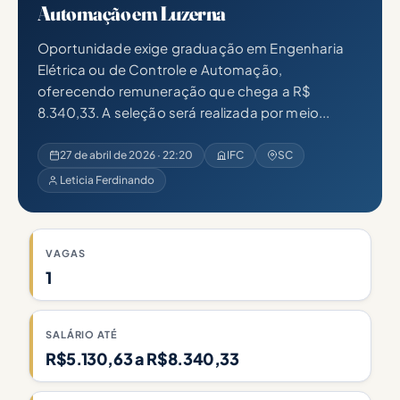
Automação em Luzerna
Oportunidade exige graduação em Engenharia
Elétrica ou de Controle e Automação,
oferecendo remuneração que chega a R$
8.340,33. A seleção será realizada por meio...
27 de abril de 2026 · 22:20
IFC
SC
Leticia Ferdinando
VAGAS
1
SALÁRIO ATÉ
R$5.130,63 a R$8.340,33