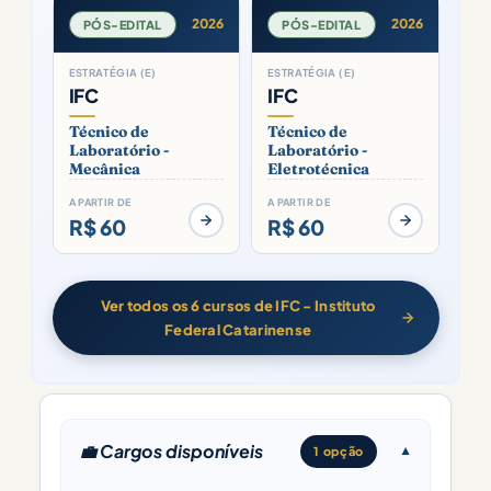
2026
2026
PÓS-EDITAL
PÓS-EDITAL
ESTRATÉGIA (E)
ESTRATÉGIA (E)
IFC
IFC
Técnico de
Técnico de
Laboratório -
Laboratório -
Mecânica
Eletrotécnica
A PARTIR DE
A PARTIR DE
R$ 60
R$ 60
Ver todos os 6 cursos de IFC - Instituto
Federal Catarinense
💼 Cargos disponíveis
1 opção