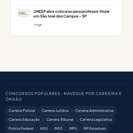
UNESP abre concurso para professor titular
UNESP
em São José dos Campos – SP
📍 SP
CONCURSOS POPULARES · NAVEGUE POR CARREIRA E
ÓRGÃO
Carreira Policial
Carreira Jurídica
Carreira Administrativa
Carreira Educação
Carreira Tribunal
Carreira Legislativa
Polícia Federal
AGU
INSS
MPU
MP Estaduais