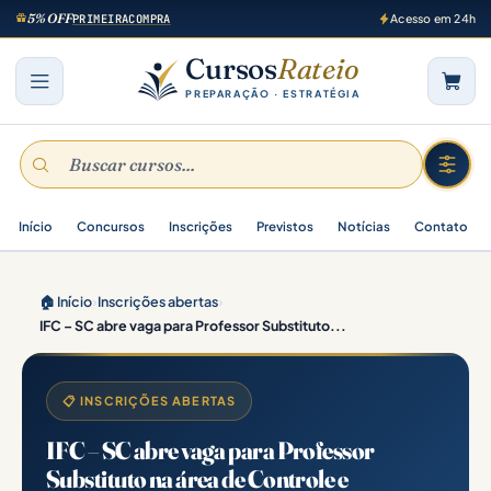
5% OFF
PRIMEIRACOMPRA
Acesso em 24h
Cursos
Rateio
PREPARAÇÃO · ESTRATÉGIA
Início
Concursos
Inscrições
Previstos
Notícias
Contato
🏠 Início
›
Inscrições abertas
›
IFC – SC abre vaga para Professor Substituto...
📋 INSCRIÇÕES ABERTAS
IFC – SC abre vaga para Professor
Substituto na área de Controle e