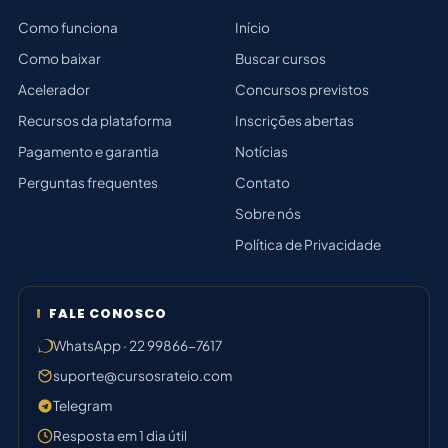
Como funciona
Início
Como baixar
Buscar cursos
Acelerador
Concursos previstos
Recursos da plataforma
Inscrições abertas
Pagamento e garantia
Notícias
Perguntas frequentes
Contato
Sobre nós
Política de Privacidade
FALE CONOSCO
WhatsApp · 22 99866-7617
suporte@cursosrateio.com
Telegram
Resposta em 1 dia útil