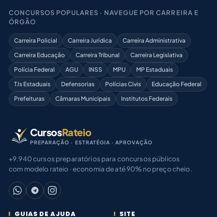
CONCURSOS POPULARES · NAVEGUE POR CARREIRA E
ÓRGÃO
Carreira Policial
Carreira Jurídica
Carreira Administrativa
Carreira Educação
Carreira Tribunal
Carreira Legislativa
Polícia Federal
AGU
INSS
MPU
MP Estaduais
TJs Estaduais
Defensorias
Polícias Civis
Educação Federal
Prefeituras
Câmaras Municipais
Institutos Federais
Cursos
Rateio
PREPARAÇÃO · ESTRATÉGIA · APROVAÇÃO
+9.940 cursos preparatórios para concursos públicos
com modelo rateio · economia de até 90% no preço cheio.
GUIAS DE AJUDA
SITE