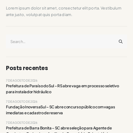
Lorem ipsum dolor sit amet, consectetur elit porta. Vestibulum
ante justo, volutpat quis porta diam.
Posts recentes
7 DE AGOSTO DE 2026
Prefeitura de Paraíso do Sul – RS abre vaga em processo seletivo
para instalador hidráulico
7 DE AGOSTO DE 2026
Fundação InoversaSul – SC abre concurso público com vagas
imediatas e cadastro de reserva
7 DE AGOSTO DE 2026
Prefeitura de Barra Bonita – SC abre seleção para Agente de