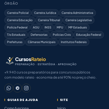
ÓRGÃO
Carreira Policial
Carreira Jurídica
Carreira Administrativa
Carreira Educação
Carreira Tribunal
Carreira Legislativa
Polícia Federal
AGU
INSS
MPU
MP Estaduais
TJs Estaduais
Defensorias
Polícias Civis
Educação Federal
Prefeituras
Câmaras Municipais
Institutos Federais
Cursos
Rateio
PREPARAÇÃO · ESTRATÉGIA · APROVAÇÃO
+9.940 cursos preparatórios para concursos públicos
com modelo rateio · economia de até 90% no preço cheio.
GUIAS DE AJUDA
SITE
Como funciona
Início