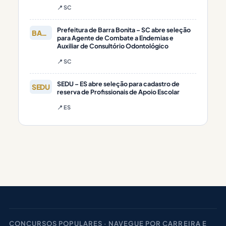
📍 SC
Prefeitura de Barra Bonita – SC abre seleção
BARRA
para Agente de Combate a Endemias e
Auxiliar de Consultório Odontológico
📍 SC
SEDU – ES abre seleção para cadastro de
SEDU
reserva de Profissionais de Apoio Escolar
📍 ES
CONCURSOS POPULARES · NAVEGUE POR CARREIRA E