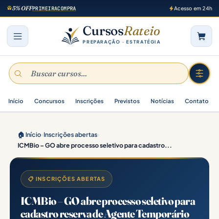
5% OFF
PRIMEIRACOMPRA
Acesso em 24h
Cursos
Rateio
PREPARAÇÃO · ESTRATÉGIA
Início
Concursos
Inscrições
Previstos
Notícias
Contato
🏠 Início
›
Inscrições abertas
›
ICMBio – GO abre processo seletivo para cadastro...
📋 INSCRIÇÕES ABERTAS
ICMBio – GO abre processo seletivo para
cadastro reserva de Agente Temporário