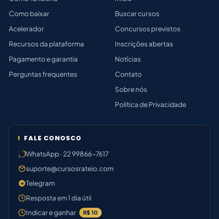
Como baixar
Buscar cursos
Acelerador
Concursos previstos
Recursos da plataforma
Inscrições abertas
Pagamento e garantia
Notícias
Perguntas frequentes
Contato
Sobre nós
Política de Privacidade
FALE CONOSCO
WhatsApp · 22 99866-7617
suporte@cursosrateio.com
Telegram
Resposta em 1 dia útil
Indicar e ganhar
R$ 10