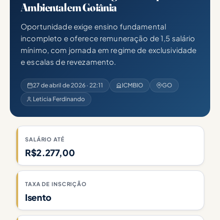
Ambiental em Goiânia
Oportunidade exige ensino fundamental
incompleto e oferece remuneração de 1,5 salário
mínimo, com jornada em regime de exclusividade
e escalas de revezamento.
27 de abril de 2026 · 22:11
ICMBIO
GO
Leticia Ferdinando
SALÁRIO ATÉ
R$2.277,00
TAXA DE INSCRIÇÃO
Isento