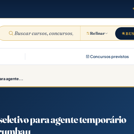
Refinar
BU
Concursos previstos
ara agente...
seletivo para agente temporário
orumbau