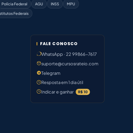
Polícia Federal
AGU
INSS
MPU
stitutos Federais
FALE CONOSCO
WhatsApp · 22 99866-7617
suporte@cursosrateio.com
Telegram
Resposta em 1 dia útil
Indicar e ganhar
R$ 10