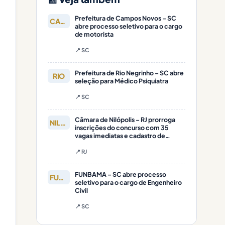
Prefeitura de Campos Novos – SC
CAMPOS
abre processo seletivo para o cargo
de motorista
📍 SC
Prefeitura de Rio Negrinho – SC abre
RIO
seleção para Médico Psiquiatra
📍 SC
Câmara de Nilópolis – RJ prorroga
NILÓPOLIS
inscrições do concurso com 35
vagas imediatas e cadastro de
reserva
📍 RJ
FUNBAMA – SC abre processo
FUNBAMA
seletivo para o cargo de Engenheiro
Civil
📍 SC