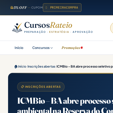
5% OFF
PRIMEIRACOMPRA
CUPOM
Cursos
Rateio
PREPARAÇÃO ·
ESTRATÉGIA
· APROVAÇÃO
Promoções
Início
Concursos
🏠 Início
›
Inscrições abertas
›
ICMBio – BA abre processo seletivo p
📋 INSCRIÇÕES ABERTAS
ICMBio – BA abre processo 
ambiental na Reserva do C