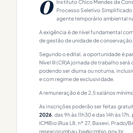
O
Instituto Chico Mendes de Con
Processo Seletivo Simplificado
agente temporário ambiental na
A exigência é de nível fundamental com
de gestão de unidade de conservação
Segundo o edital, a oportunidade é pa
Nível III (CR)A jornada de trabalho se
podendo ser diurna ou noturna, inclus
e com regime de exclusividade.
A remuneração é de 2,5 salários mínimos
As inscrições poderão ser feitas grat
2026
, das 9h às 11h30 e das 14h às 17
ICMBio (Rua L8, nº 27, Basevi, Prado/BA
resexcorumbau.ba@icmbio.gov.br
.