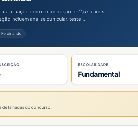
ara atuação com remuneração de 2,5 salários
ção incluem análise curricular, teste...
a Ferdinando
INSCRIÇÃO
ESCOLARIDADE
o
Fundamental
es detalhadas do concurso.