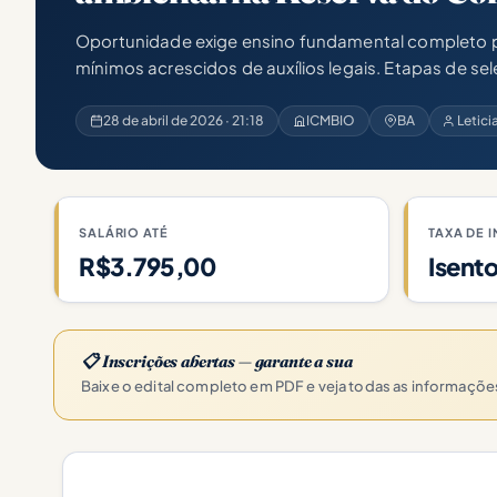
Oportunidade exige ensino fundamental completo p
mínimos acrescidos de auxílios legais. Etapas de sele
28 de abril de 2026 · 21:18
ICMBIO
BA
Letici
SALÁRIO ATÉ
TAXA DE 
R$3.795,00
Isent
📋 Inscrições abertas — garante a sua
Baixe o edital completo em PDF e veja todas as informaçõ