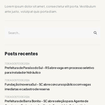
Lorem ipsum dolor sit amet, consectetur elit porta. Vestibulum
ante justo, volutpat quis porta diam.
Posts recentes
7 DE AGOSTO DE 2026
Prefeitura de Paraíso do Sul – RS abre vaga em processo seletivo
para instalador hidráulico
7 DE AGOSTO DE 2026
Fundação InoversaSul – SC abre concurso público com vagas
imediatas e cadastro de reserva
7 DE AGOSTO DE 2026
Prefeitura de Barra Bonita – SC abre seleção para Agente de