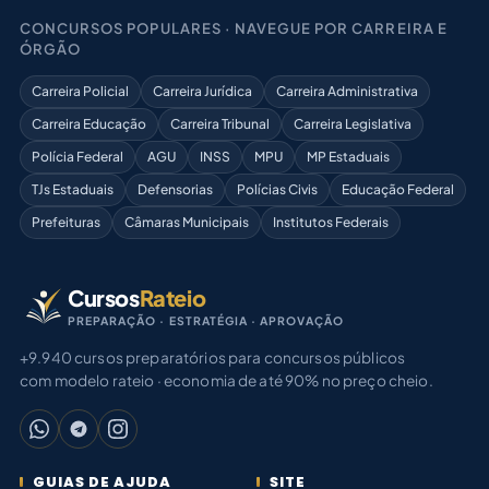
CONCURSOS POPULARES · NAVEGUE POR CARREIRA E
ÓRGÃO
Carreira Policial
Carreira Jurídica
Carreira Administrativa
Carreira Educação
Carreira Tribunal
Carreira Legislativa
Polícia Federal
AGU
INSS
MPU
MP Estaduais
TJs Estaduais
Defensorias
Polícias Civis
Educação Federal
Prefeituras
Câmaras Municipais
Institutos Federais
Cursos
Rateio
PREPARAÇÃO · ESTRATÉGIA · APROVAÇÃO
+9.940 cursos preparatórios para concursos públicos
com modelo rateio · economia de até 90% no preço cheio.
GUIAS DE AJUDA
SITE