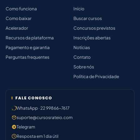
Como funciona
Início
Como baixar
Buscar cursos
Acelerador
Concursos previstos
Recursos da plataforma
Inscrições abertas
Pagamento e garantia
Notícias
Perguntas frequentes
Contato
Sobre nós
Política de Privacidade
FALE CONOSCO
WhatsApp · 22 99866-7617
suporte@cursosrateio.com
Telegram
Resposta em 1 dia útil