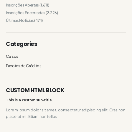
Inscrições Abertas
(1.611)
Inscrições Encerradas
(2.226)
Últimas Notícias
(474)
Categories
Cursos
Pacotes de Créditos
CUSTOM HTML BLOCK
This is a custom sub-title.
Lorem ipsum dolor sit amet, consectetur adipiscing elit. Cras non
placerat mi. Etiam non tellus