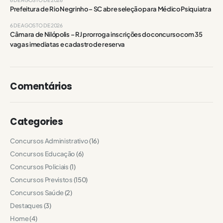
Prefeitura de Rio Negrinho – SC abre seleção para Médico Psiquiatra
6 DE AGOSTO DE 2026
Câmara de Nilópolis – RJ prorroga inscrições do concurso com 35
vagas imediatas e cadastro de reserva
Comentários
Categories
Concursos Administrativo
(16)
Concursos Educação
(6)
Concursos Policiais
(1)
Concursos Previstos
(150)
Concursos Saúde
(2)
Destaques
(3)
Home
(4)