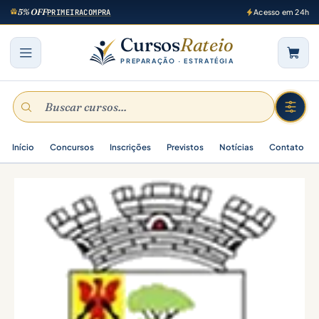
5% OFF
PRIMEIRACOMPRA
Acesso em 24h
Cursos
Rateio
PREPARAÇÃO · ESTRATÉGIA
Início
Concursos
Inscrições
Previstos
Notícias
Contato