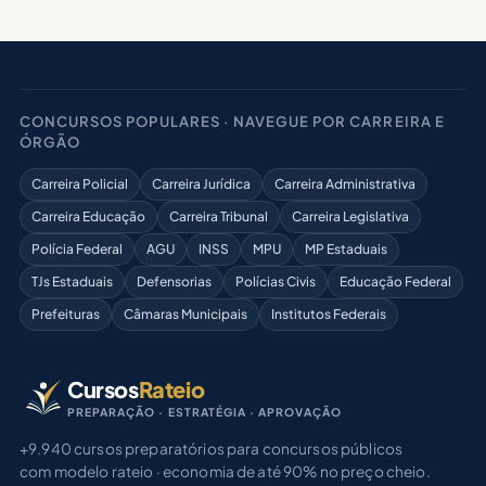
CONCURSOS POPULARES · NAVEGUE POR CARREIRA E
ÓRGÃO
Carreira Policial
Carreira Jurídica
Carreira Administrativa
Carreira Educação
Carreira Tribunal
Carreira Legislativa
Polícia Federal
AGU
INSS
MPU
MP Estaduais
TJs Estaduais
Defensorias
Polícias Civis
Educação Federal
Prefeituras
Câmaras Municipais
Institutos Federais
Cursos
Rateio
PREPARAÇÃO · ESTRATÉGIA · APROVAÇÃO
+9.940 cursos preparatórios para concursos públicos
com modelo rateio · economia de até 90% no preço cheio.