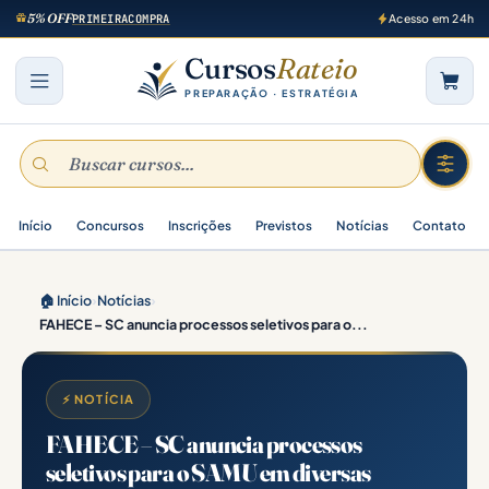
5% OFF
PRIMEIRACOMPRA
Acesso em 24h
Cursos
Rateio
PREPARAÇÃO · ESTRATÉGIA
Início
Concursos
Inscrições
Previstos
Notícias
Contato
🏠 Início
›
Notícias
›
FAHECE – SC anuncia processos seletivos para o...
⚡ NOTÍCIA
FAHECE – SC anuncia processos
seletivos para o SAMU em diversas