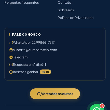
Perguntas frequentes
Contato
Sobre nós
Política de Privacidade
FALE CONOSCO
WhatsApp · 22 99866-7617
suporte@cursosrateio.com
Telegram
Resposta em 1 dia útil
Indicar e ganhar
R$ 10
Ver todos os cursos
1
×