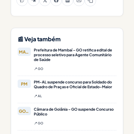
📰 Veja também
Prefeitura de Mambaí – GO retifica edital de
MAMBAÍ
processo seletivo para Agente Comunitário
de Saúde
📍 GO
PM-AL suspende concurso para Soldado do
PM
Quadro de Praças e Oficial de Estado-Maior
📍 AL
Câmara de Goiânia – GO suspende Concurso
GOIÂNIA
Público
📍 GO