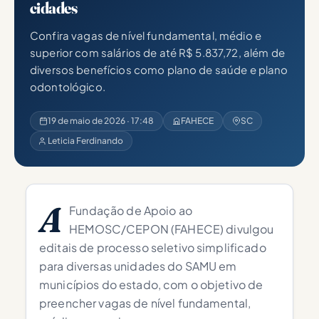
cidades
Confira vagas de nível fundamental, médio e
superior com salários de até R$ 5.837,72, além de
diversos benefícios como plano de saúde e plano
odontológico.
19 de maio de 2026 · 17:48
FAHECE
SC
Leticia Ferdinando
A
Fundação de Apoio ao
HEMOSC/CEPON (FAHECE) divulgou
editais de processo seletivo simplificado
para diversas unidades do SAMU em
municípios do estado, com o objetivo de
preencher vagas de nível fundamental,