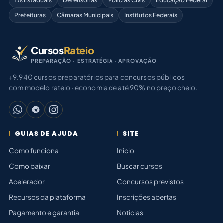
TJs Estaduais
Defensorias
Polícias Civis
Educação Federal
Prefeituras
Câmaras Municipais
Institutos Federais
Cursos
Rateio
PREPARAÇÃO · ESTRATÉGIA · APROVAÇÃO
+9.940 cursos preparatórios para concursos públicos
com modelo rateio · economia de até 90% no preço cheio.
GUIAS DE AJUDA
SITE
Como funciona
Início
Como baixar
Buscar cursos
Acelerador
Concursos previstos
Recursos da plataforma
Inscrições abertas
Pagamento e garantia
Notícias