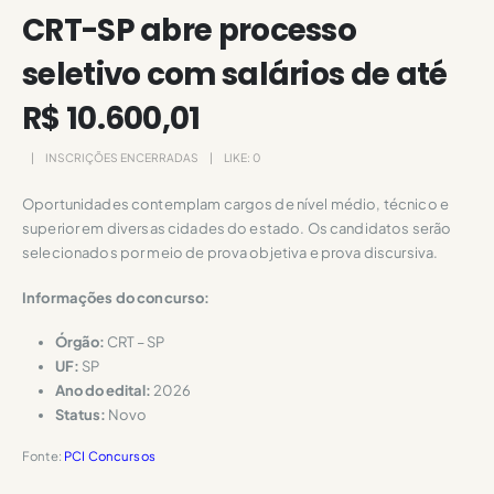
CRT-SP abre processo
seletivo com salários de até
R$ 10.600,01
INSCRIÇÕES ENCERRADAS
LIKE:
0
Oportunidades contemplam cargos de nível médio, técnico e
superior em diversas cidades do estado. Os candidatos serão
selecionados por meio de prova objetiva e prova discursiva.
Informações do concurso:
Órgão:
CRT – SP
UF:
SP
Ano do edital:
2026
Status:
Novo
Fonte:
PCI Concursos