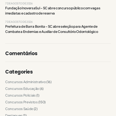
7 DE AGOSTO DE 2026
Fundação InoversaSul – SC abre concurso público com vagas
imediatas e cadastro de reserva
7 DE AGOSTO DE 2026
Prefeitura de Barra Bonita – SC abre seleção para Agente de
Combate a Endemias e Auxiliar de Consultório Odontológico
Comentários
Categories
Concursos Administrativo
(16)
Concursos Educação
(6)
Concursos Policiais
(1)
Concursos Previstos
(150)
Concursos Saúde
(2)
Destaques
(3)