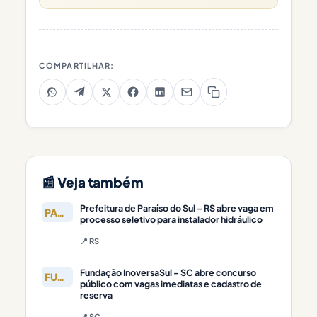
COMPARTILHAR:
📰 Veja também
Prefeitura de Paraíso do Sul – RS abre vaga em
PARAÍSO DO
processo seletivo para instalador hidráulico
📍 RS
Fundação InoversaSul – SC abre concurso
FUNDAÇÃO
público com vagas imediatas e cadastro de
reserva
📍 SC