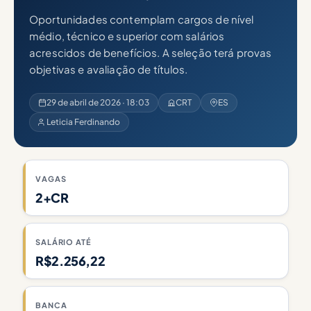
Oportunidades contemplam cargos de nível
médio, técnico e superior com salários
acrescidos de benefícios. A seleção terá provas
objetivas e avaliação de títulos.
29 de abril de 2026 · 18:03
CRT
ES
Leticia Ferdinando
VAGAS
2+CR
SALÁRIO ATÉ
R$2.256,22
BANCA