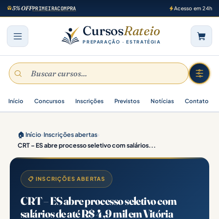
5% OFF
PRIMEIRACOMPRA
Acesso em 24h
Cursos
Rateio
PREPARAÇÃO · ESTRATÉGIA
Início
Concursos
Inscrições
Previstos
Notícias
Contato
🏠 Início
›
Inscrições abertas
›
CRT – ES abre processo seletivo com salários...
📋 INSCRIÇÕES ABERTAS
CRT – ES abre processo seletivo com
salários de até R$ 4,9 mil em Vitória