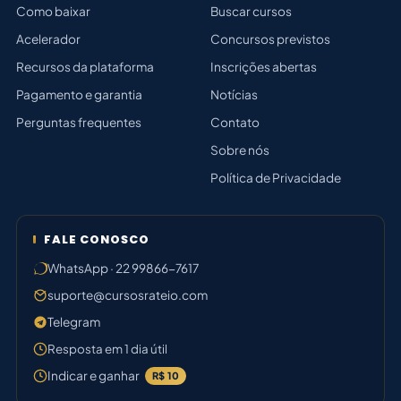
Como baixar
Buscar cursos
Acelerador
Concursos previstos
Recursos da plataforma
Inscrições abertas
Pagamento e garantia
Notícias
Perguntas frequentes
Contato
Sobre nós
Política de Privacidade
FALE CONOSCO
WhatsApp · 22 99866-7617
suporte@cursosrateio.com
Telegram
Resposta em 1 dia útil
Indicar e ganhar
R$ 10