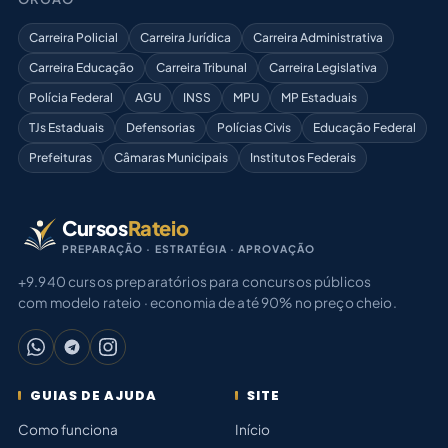
Carreira Policial
Carreira Jurídica
Carreira Administrativa
Carreira Educação
Carreira Tribunal
Carreira Legislativa
Polícia Federal
AGU
INSS
MPU
MP Estaduais
TJs Estaduais
Defensorias
Polícias Civis
Educação Federal
Prefeituras
Câmaras Municipais
Institutos Federais
Cursos
Rateio
PREPARAÇÃO · ESTRATÉGIA · APROVAÇÃO
+9.940 cursos preparatórios para concursos públicos
com modelo rateio · economia de até 90% no preço cheio.
GUIAS DE AJUDA
SITE
Como funciona
Início