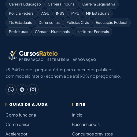
Carreira Educação
Carreira Tribunal
Carreira Legislativa
Polícia Federal
AGU
INSS
MPU
MP Estaduais
TJs Estaduais
Defensorias
Polícias Civis
Educação Federal
Prefeituras
Câmaras Municipais
Institutos Federais
Cursos
Rateio
PREPARAÇÃO · ESTRATÉGIA · APROVAÇÃO
+9.940 cursos preparatórios para concursos públicos
com modelo rateio · economia de até 90% no preço cheio.
GUIAS DE AJUDA
SITE
Como funciona
Início
Como baixar
Buscar cursos
Acelerador
Concursos previstos