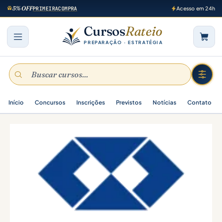
5% OFF
PRIMEIRACOMPRA
Acesso em 24h
Cursos
Rateio
PREPARAÇÃO · ESTRATÉGIA
Início
Concursos
Inscrições
Previstos
Notícias
Contato