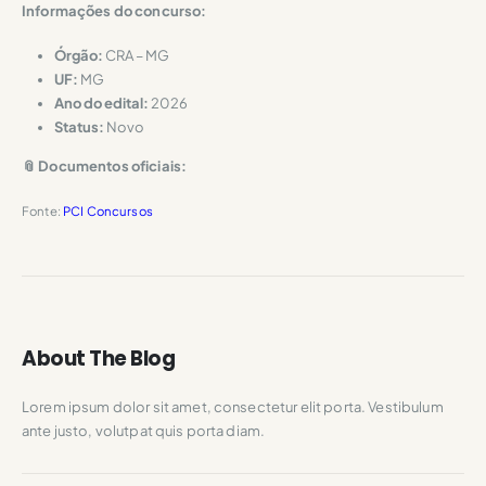
Informações do concurso:
Órgão:
CRA – MG
UF:
MG
Ano do edital:
2026
Status:
Novo
📎 Documentos oficiais:
Fonte:
PCI Concursos
About The Blog
Lorem ipsum dolor sit amet, consectetur elit porta. Vestibulum
ante justo, volutpat quis porta diam.