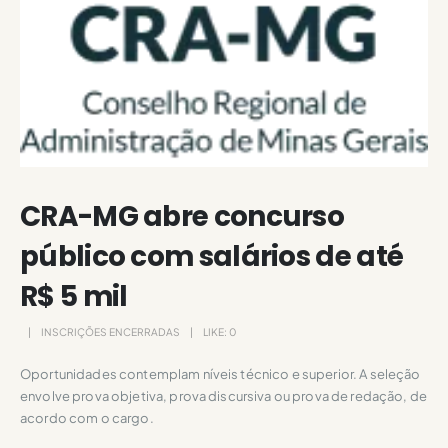
CRA-MG abre concurso
público com salários de até
R$ 5 mil
INSCRIÇÕES ENCERRADAS
LIKE:
0
Oportunidades contemplam níveis técnico e superior. A seleção
envolve prova objetiva, prova discursiva ou prova de redação, de
acordo com o cargo.