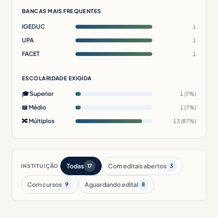
BANCAS MAIS FREQUENTES
IGEDUC
1
UPA
1
FACET
1
ESCOLARIDADE EXIGIDA
🎓 Superior
1 (7%)
📖 Médio
1 (7%)
🔀 Múltiplos
13 (87%)
Todas
Com editais abertos
INSTITUIÇÃO
17
3
Com cursos
Aguardando edital
9
8