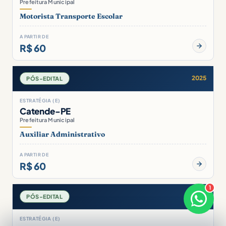
Prefeitura Municipal
Motorista Transporte Escolar
A PARTIR DE
R$ 60
2025
PÓS-EDITAL
ESTRATÉGIA (E)
Catende-PE
Prefeitura Municipal
Auxiliar Administrativo
A PARTIR DE
R$ 60
1
×
2025
PÓS-EDITAL
Boa noite! Sou o Diego 🎯
Responde em breve
ESTRATÉGIA (E)