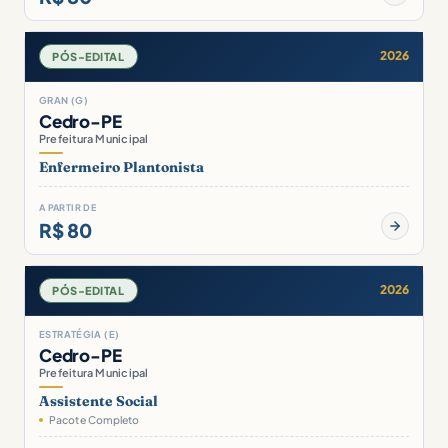
2026
PÓS-EDITAL
GRAN (G)
Cedro-PE
Prefeitura Municipal
Enfermeiro Plantonista
A PARTIR DE
R$ 80
2026
PÓS-EDITAL
ESTRATÉGIA (E)
Cedro-PE
Prefeitura Municipal
Assistente Social
Pacote Completo