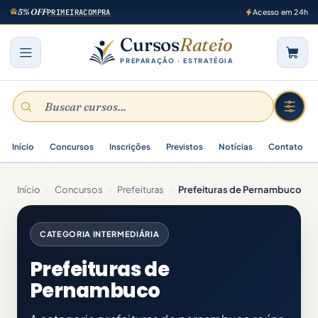
5% OFF
PRIMEIRACOMPRA
Acesso em 24h
Cursos
Rateio
PREPARAÇÃO · ESTRATÉGIA
Início
Concursos
Inscrições
Previstos
Notícias
Contato
Início
›
Concursos
›
Prefeituras
›
Prefeituras de Pernambuco
CATEGORIA INTERMEDIÁRIA
Prefeituras de
Pernambuco