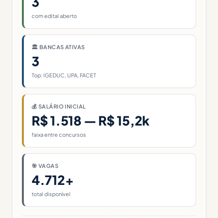
3
com edital aberto
🏛 BANCAS ATIVAS
3
Top: IGEDUC, UPA, FACET
💰 SALÁRIO INICIAL
R$ 1.518 — R$ 15,2k
faixa entre concursos
🎯 VAGAS
4.712+
total disponível