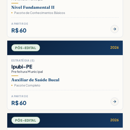
Nível Fundamental II
Pacote de Conhecimentos Básicos
A PARTIR DE
R$ 60
2026
PÓS-EDITAL
ESTRATÉGIA (E)
Ipubi-PE
Prefeitura Municipal
Auxiliar de Saúde Bucal
Pacote Completo
A PARTIR DE
R$ 60
2026
PÓS-EDITAL