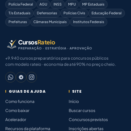
Polícia Federal
AGU
INSS
MPU
MP Estaduais
TJs Estaduais
Defensorias
Polícias Civis
Educação Federal
Prefeituras
Câmaras Municipais
Institutos Federais
Cursos
Rateio
PREPARAÇÃO · ESTRATÉGIA · APROVAÇÃO
+9.940 cursos preparatórios para concursos públicos
com modelo rateio · economia de até 90% no preço cheio.
GUIAS DE AJUDA
SITE
Como funciona
Início
Como baixar
Buscar cursos
Acelerador
Concursos previstos
Recursos da plataforma
Inscrições abertas