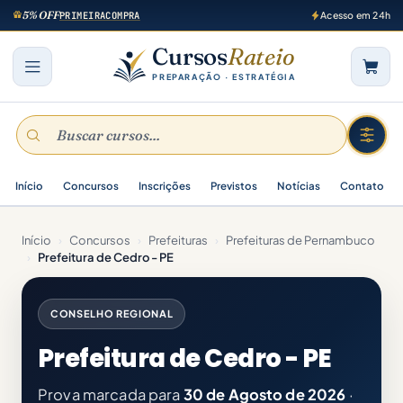
5% OFF
PRIMEIRACOMPRA
Acesso em 24h
Cursos
Rateio
PREPARAÇÃO · ESTRATÉGIA
Início
Concursos
Inscrições
Previstos
Notícias
Contato
Início
›
Concursos
›
Prefeituras
›
Prefeituras de Pernambuco
›
Prefeitura de Cedro - PE
CONSELHO REGIONAL
Prefeitura de Cedro - PE
Prova marcada para
30 de Agosto de 2026
·