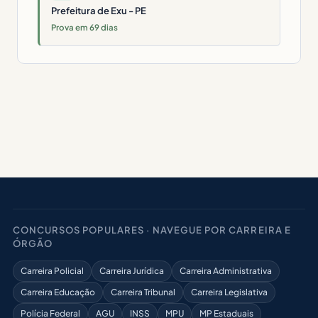
Prefeitura de Exu - PE
Prova em 69 dias
CONCURSOS POPULARES · NAVEGUE POR CARREIRA E
ÓRGÃO
Carreira Policial
Carreira Jurídica
Carreira Administrativa
Carreira Educação
Carreira Tribunal
Carreira Legislativa
Polícia Federal
AGU
INSS
MPU
MP Estaduais