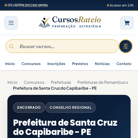
5% OFF
PRIMEIRACOMPRA
Acesso em 24h
Cursos
Rateio
PREPARAÇÃO · ESTRATÉGIA
Início
Concursos
Inscrições
Previstos
Notícias
Contato
Início
›
Concursos
›
Prefeituras
›
Prefeituras de Pernambuco
›
Prefeitura de Santa Cruz do Capibaribe - PE
ENCERRADO
CONSELHO REGIONAL
Prefeitura de Santa Cruz
do Capibaribe - PE