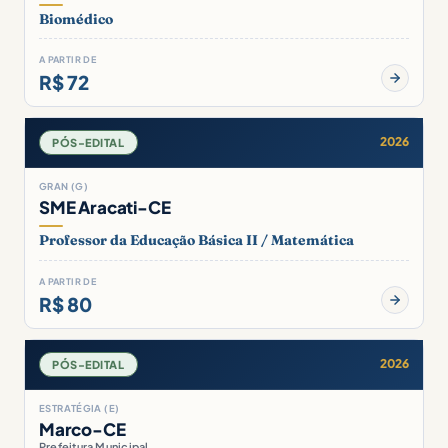
Biomédico
A PARTIR DE
R$ 72
2026
PÓS-EDITAL
GRAN (G)
SME Aracati-CE
Professor da Educação Básica II / Matemática
A PARTIR DE
R$ 80
2026
PÓS-EDITAL
ESTRATÉGIA (E)
Marco-CE
Prefeitura Municipal