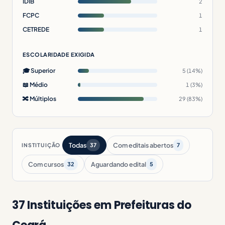
IDIB
2
FCPC
1
CETREDE
1
ESCOLARIDADE EXIGIDA
🎓 Superior
5 (14%)
📖 Médio
1 (3%)
🔀 Múltiplos
29 (83%)
Todas
Com editais abertos
INSTITUIÇÃO
37
7
Com cursos
Aguardando edital
32
5
37 Instituições em Prefeituras do