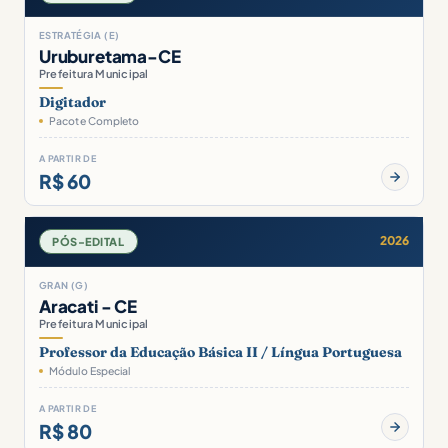
ESTRATÉGIA (E)
Uruburetama-CE
Prefeitura Municipal
Digitador
Pacote Completo
A PARTIR DE
R$ 60
2026
PÓS-EDITAL
GRAN (G)
Aracati - CE
Prefeitura Municipal
Professor da Educação Básica II / Língua Portuguesa
Módulo Especial
A PARTIR DE
R$ 80