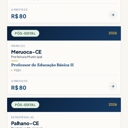
A PARTIR DE
R$ 80
2026
PÓS-EDITAL
GRAN (G)
Meruoca-CE
Prefeitura Municipal
Professor de Educação Básica II
PEB I
A PARTIR DE
R$ 80
2026
PÓS-EDITAL
ESTRATÉGIA (E)
Palhano-CE