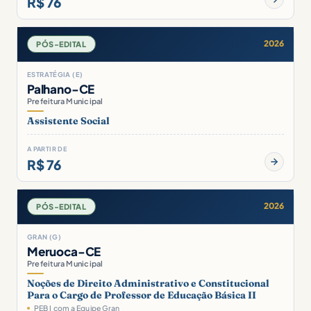
R$ 76
2026
PÓS-EDITAL
ESTRATÉGIA (E)
Palhano-CE
Prefeitura Municipal
Assistente Social
A PARTIR DE
R$ 76
2026
PÓS-EDITAL
GRAN (G)
Meruoca-CE
Prefeitura Municipal
Noções de Direito Administrativo e Constitucional
Para o Cargo de Professor de Educação Básica II
PEB I com a Equipe Gran