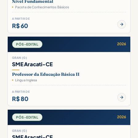
Nível Fundamental
Pacote de Conhecimentos Básicos
A PARTIR DE
R$ 60
2026
PÓS-EDITAL
GRAN (G)
SME Aracati-CE
Professor da Educação Básica II
Língua Inglesa
A PARTIR DE
R$ 80
2026
PÓS-EDITAL
GRAN (G)
SME Aracati-CE