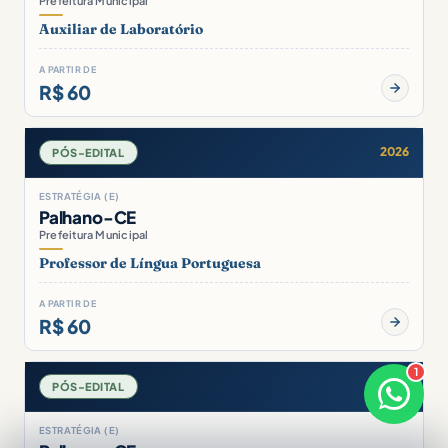
Prefeitura Municipal
Auxiliar de Laboratório
A PARTIR DE
R$ 60
2026
PÓS-EDITAL
ESTRATÉGIA (E)
Palhano-CE
Prefeitura Municipal
Professor de Língua Portuguesa
A PARTIR DE
R$ 60
1
×
2026
PÓS-EDITAL
Bom dia! Sou o Bruno ⚡
Responde em breve
ESTRATÉGIA (E)