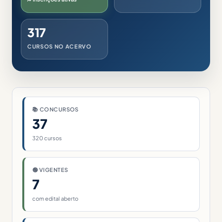
317
CURSOS NO ACERVO
📚 CONCURSOS
37
320 cursos
🟢 VIGENTES
7
com edital aberto