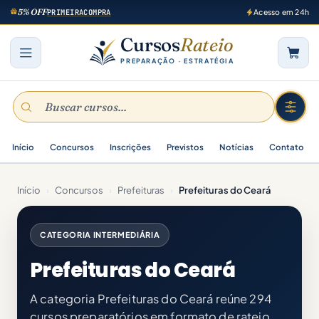
5% OFF
PRIMEIRACOMPRA
Acesso em 24h
Cursos
Rateio
PREPARAÇÃO · ESTRATÉGIA
Início
Concursos
Inscrições
Previstos
Notícias
Contato
Início
›
Concursos
›
Prefeituras
›
Prefeituras do Ceará
CATEGORIA INTERMEDIÁRIA
Prefeituras do Ceará
A categoria Prefeituras do Ceará reúne 294
cursos preparatórios em formato de rateio,