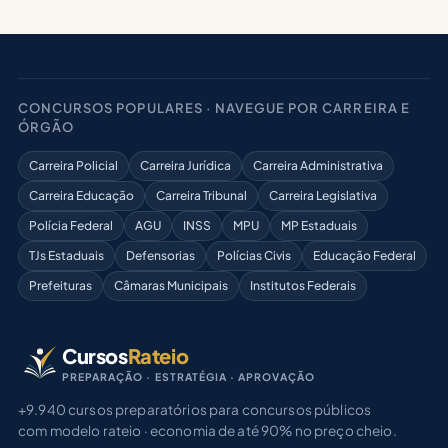
CONCURSOS POPULARES · NAVEGUE POR CARREIRA E
ÓRGÃO
Carreira Policial
Carreira Jurídica
Carreira Administrativa
Carreira Educação
Carreira Tribunal
Carreira Legislativa
Polícia Federal
AGU
INSS
MPU
MP Estaduais
TJs Estaduais
Defensorias
Polícias Civis
Educação Federal
Prefeituras
Câmaras Municipais
Institutos Federais
Cursos
Rateio
PREPARAÇÃO · ESTRATÉGIA · APROVAÇÃO
+9.940 cursos preparatórios para concursos públicos
com modelo rateio · economia de até 90% no preço cheio.