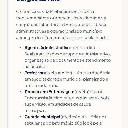
Os concursos da Prefeitura de Barbalha
frequentemente oferecem uma variedade de
cargos para atender às diversas necessidades
administrativas e operacionais do município,
abrangendo diferentes níveis de escolaridade.
Agente Administrativo
(nível médio) —
Realiza atividades de suporte administrativo,
organização de documentos e atendimento
ao público.
Professor
(nível superior) — Atua na docência
em escolas da rede municipal, planejando e
ministrando aulas.
Técnico em Enfermagem
(nível técnico) —
Presta assistência direta aos pacientes, sob
supervisão, em unidades de saúde
municipais.
Guarda Municipal
(nível médio) — Zela pela
segurança do patrimônio público e pela