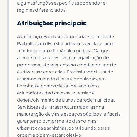
algumas funções específicas podendo ter
regimes diferenciados.
Atribuições principais
As atribuições dos servidores da Prefeitura de
Barbalha são diversificadas e essenciais para o
funcionamento da máquina pública. Cargos
administrativos envolvem a organização de
processos, atendimento ao cidadão e suporte
às diversas secretarias. Profissionais da saúde
atuam no cuidado direto à população, em
hospitais e postos de saúde, enquanto
educadores dedicam-se ao ensino e
desenvolvimento de alunos da rede municipal.
Servidores da infraestrutura trabalham na
manutenção de vias e espaços públicos, e fiscais
garantem o cumprimento das normas
urbanísticas e sanitárias, contribuindo para a
ordem e o bem-estar coletivo.