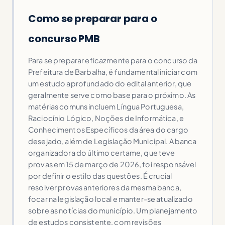
Como se preparar para o
concurso PMB
Para se preparar eficazmente para o concurso da
Prefeitura de Barbalha, é fundamental iniciar com
um estudo aprofundado do edital anterior, que
geralmente serve como base para o próximo. As
matérias comuns incluem Língua Portuguesa,
Raciocínio Lógico, Noções de Informática, e
Conhecimentos Específicos da área do cargo
desejado, além de Legislação Municipal. A banca
organizadora do último certame, que teve
provas em 15 de março de 2026, foi responsável
por definir o estilo das questões. É crucial
resolver provas anteriores da mesma banca,
focar na legislação local e manter-se atualizado
sobre as notícias do município. Um planejamento
de estudos consistente, com revisões