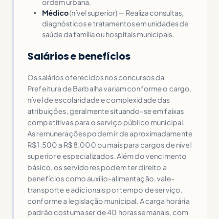
ordem urbana.
Médico
(nível superior) — Realiza consultas,
diagnósticos e tratamentos em unidades de
saúde da família ou hospitais municipais.
Salários e benefícios
Os salários oferecidos nos concursos da
Prefeitura de Barbalha variam conforme o cargo,
nível de escolaridade e complexidade das
atribuições, geralmente situando-se em faixas
competitivas para o serviço público municipal.
As remunerações podem ir de aproximadamente
R$ 1.500 a R$ 8.000 ou mais para cargos de nível
superior e especializados. Além do vencimento
básico, os servidores podem ter direito a
benefícios como auxílio-alimentação, vale-
transporte e adicionais por tempo de serviço,
conforme a legislação municipal. A carga horária
padrão costuma ser de 40 horas semanais, com