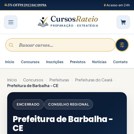
5% OFF
PRIMEIRACOMPRA
Acesso em 24h
Cursos
Rateio
PREPARAÇÃO · ESTRATÉGIA
Início
Concursos
Inscrições
Previstos
Notícias
Contato
Início
›
Concursos
›
Prefeituras
›
Prefeituras do Ceará
›
Prefeitura de Barbalha - CE
ENCERRADO
CONSELHO REGIONAL
Prefeitura de Barbalha -
CE