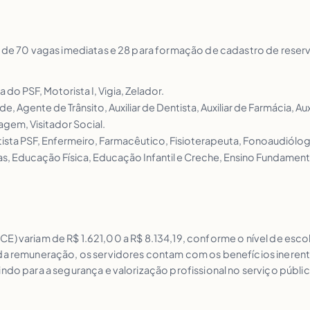
l de 70 vagas imediatas e 28 para formação de cadastro de reserv
 do PSF, Motorista I, Vigia, Zelador.
 Agente de Trânsito, Auxiliar de Dentista, Auxiliar de Farmácia, Aux
gem, Visitador Social.
tista PSF, Enfermeiro, Farmacêutico, Fisioterapeuta, Fonoaudiólo
s, Educação Física, Educação Infantil e Creche, Ensino Fundamental 
ti (CE) variam de R$ 1.621,00 a R$ 8.134,19, conforme o nível de es
 da remuneração, os servidores contam com os benefícios ineren
ndo para a segurança e valorização profissional no serviço públic