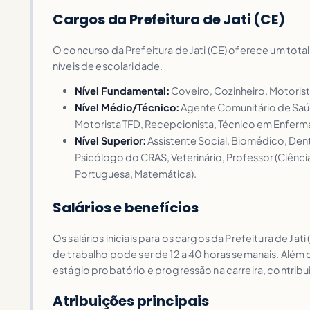
Cargos da Prefeitura de Jati (CE)
O concurso da Prefeitura de Jati (CE) oferece um tota
níveis de escolaridade.
Nível Fundamental:
Coveiro, Cozinheiro, Motorista
Nível Médio/Técnico:
Agente Comunitário de Saúde,
Motorista TFD, Recepcionista, Técnico em Enferma
Nível Superior:
Assistente Social, Biomédico, Den
Psicólogo do CRAS, Veterinário, Professor (Ciência
Portuguesa, Matemática).
Salários e benefícios
Os salários iniciais para os cargos da Prefeitura de Ja
de trabalho pode ser de 12 a 40 horas semanais. Além
estágio probatório e progressão na carreira, contribui
Atribuições principais