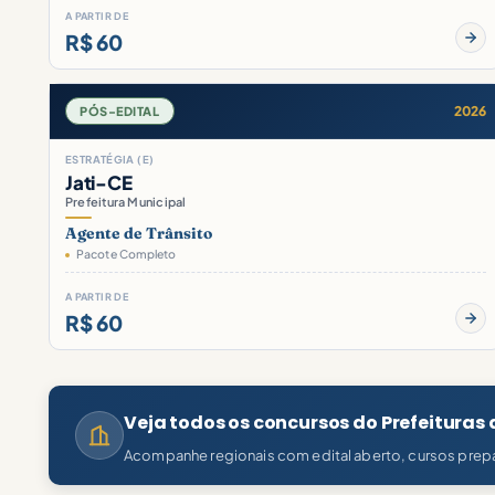
A PARTIR DE
R$ 60
2026
PÓS-EDITAL
ESTRATÉGIA (E)
Jati-CE
Prefeitura Municipal
Agente de Trânsito
Pacote Completo
A PARTIR DE
R$ 60
Veja todos os concursos do Prefeituras
Acompanhe regionais com edital aberto, cursos prepa