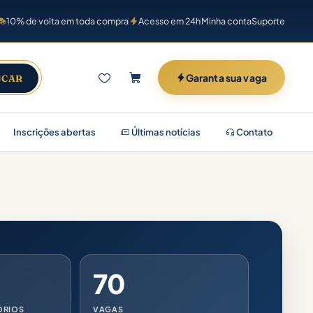
10% de volta em toda compra
Acesso em 24h
Minha conta
Suporte
Garanta sua vaga
SCAR
Inscrições abertas
Últimas notícias
Contato
70
ÓRIOS
VAGAS