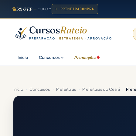
5% OFF
PRIMEIRACOMPRA
CUPOM
Cursos
Rateio
PREPARAÇÃO ·
ESTRATÉGIA
· APROVAÇÃO
Promoções
Início
Concursos
Início
›
Concursos
›
Prefeituras
›
Prefeituras do Ceará
›
Prefe