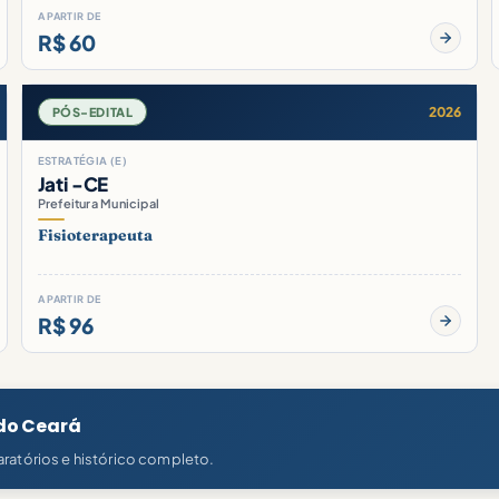
A PARTIR DE
R$ 60
2026
PÓS-EDITAL
ESTRATÉGIA (E)
Jati -CE
Prefeitura Municipal
Fisioterapeuta
A PARTIR DE
R$ 96
 do Ceará
ratórios e histórico completo.