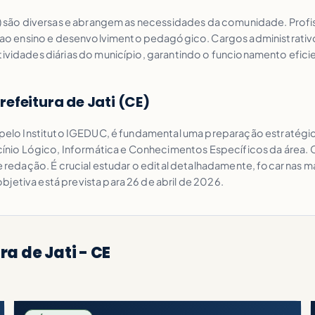
(CE) são diversas e abrangem as necessidades da comunidade. Pr
o ensino e desenvolvimento pedagógico. Cargos administrativo
tividades diárias do município, garantindo o funcionamento efici
efeitura de Jati (CE)
o pelo Instituto IGEDUC, é fundamental uma preparação estratégic
nio Lógico, Informática e Conhecimentos Específicos da área. 
de redação. É crucial estudar o edital detalhadamente, focar nas m
jetiva está prevista para 26 de abril de 2026.
a de Jati - CE