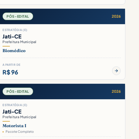
2026
PÓS-EDITAL
ESTRATÉGIA (E)
Jati-CE
Prefeitura Municipal
Biomédico
A PARTIR DE
R$ 96
2026
PÓS-EDITAL
ESTRATÉGIA (E)
Jati-CE
Prefeitura Municipal
Motorista I
Pacote Completo