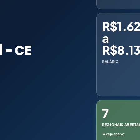
R$1.6
a
i - CE
R$8.13
SALÁRIO
7
REGIONAIS ABERTA
Veja abaixo