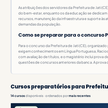
As atribuições dos servidores da Prefeitura de Jati 
do bem-estar, enquanto os da educação se dedicam a
recursos, manutenção da infraestrutura e suporte às a
demandas da população.
Como se preparar para o concurso Pr
Para o concurso da Prefeitura de Jati (CE), organizad
exigem conhecimentos em Língua Portuguesa, Raciocí
com avaliação de títulos, e o magistério inclui prova 
questões de concursos anteriores da banca. A prova ob
Cursos preparatórios para Prefeitur
14 cursos
disponíveis · ordenados por
mais recentes