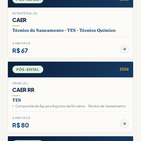
ESTRATÉGIA (E)
CAER
Técnico de Saneamento - TES - Técnico Químico
A PARTIR DE
R$ 67
2026
PÓS-EDITAL
GRAN (G)
CAER RR
TES
Companhia de Águas e Esgotos de Roraima - Técnico de Saneamento
A PARTIR DE
R$ 80