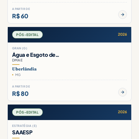
A PARTIR DE
R$ 60
2026
PÓS-EDITAL
GRAN (G)
Água e Esgoto de…
DMAE
Uberlândia
MG
A PARTIR DE
R$ 80
2026
PÓS-EDITAL
ESTRATÉGIA (E)
SAAESP