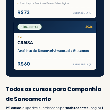
Pacotaço - Teórico + Passo Estratégico
R$ 72
ESTRATÉGIA (E)
2026
PÓS-EDITAL
#4
CRAISA
Analista de Desenvolvimento de Sistemas
R$ 60
ESTRATÉGIA (E)
Todos os cursos para Companhia
de Saneamento
191 cursos
disponíveis · ordenados por
mais recentes
· página
1