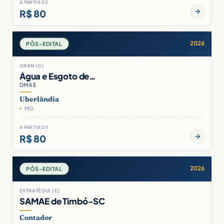
A PARTIR DE
R$ 80
2026
PÓS-EDITAL
GRAN (G)
Água e Esgoto de…
DMAE
Uberlândia
MG
A PARTIR DE
R$ 80
2026
PÓS-EDITAL
ESTRATÉGIA (E)
SAMAE de Timbó-SC
Contador