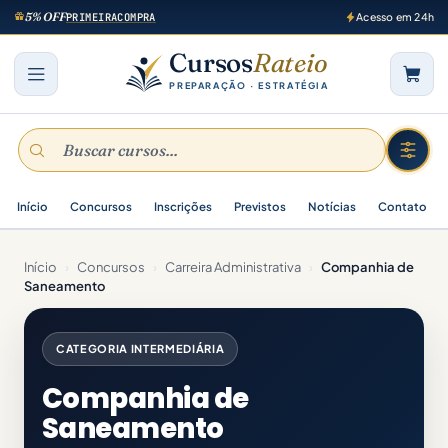
5% OFF
PRIMEIRACOMPRA
Acesso em 24h
Cursos
Rateio
PREPARAÇÃO · ESTRATÉGIA
Início
Concursos
Inscrições
Previstos
Notícias
Contato
Início
›
Concursos
›
Carreira Administrativa
›
Companhia de
Saneamento
CATEGORIA INTERMEDIÁRIA
Companhia de
Saneamento