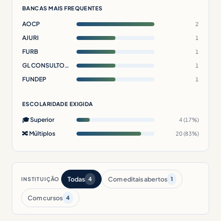
BANCAS MAIS FREQUENTES
AOCP
2
AJURI
1
FURB
1
GL CONSULTORIA
1
FUNDEP
1
ESCOLARIDADE EXIGIDA
🎓 Superior
4 (17%)
🔀 Múltiplos
20 (83%)
Todas
Com editais abertos
INSTITUIÇÃO
4
1
Com cursos
4