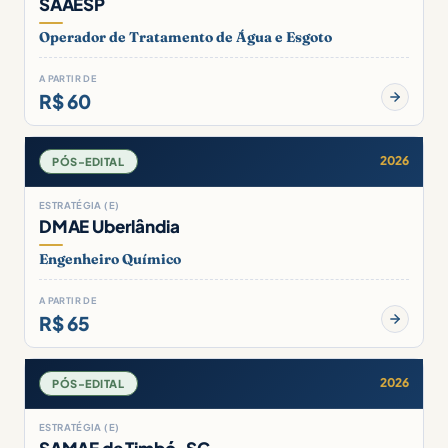
SAAESP
Operador de Tratamento de Água e Esgoto
A PARTIR DE
R$ 60
2026
PÓS-EDITAL
ESTRATÉGIA (E)
DMAE Uberlândia
Engenheiro Químico
A PARTIR DE
R$ 65
2026
PÓS-EDITAL
ESTRATÉGIA (E)
SAMAE de Timbó-SC