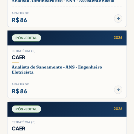
Analista Administrativo - ANA - Assistente Social
A PARTIR DE
R$ 86
2026
PÓS-EDITAL
ESTRATÉGIA (E)
CAER
Analista de Saneamento - ANS - Engenheiro
Eletricista
A PARTIR DE
R$ 86
2026
PÓS-EDITAL
ESTRATÉGIA (E)
CAER