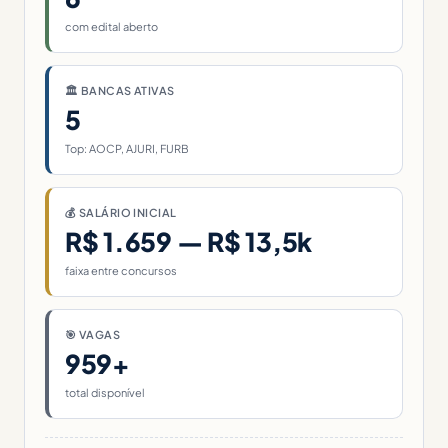
com edital aberto
🏛 BANCAS ATIVAS
5
Top: AOCP, AJURI, FURB
💰 SALÁRIO INICIAL
R$ 1.659 — R$ 13,5k
faixa entre concursos
🎯 VAGAS
959+
total disponível