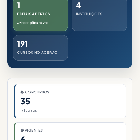
1
4
EDITAIS ABERTOS
INSTITUIÇÕES
Inscrições ativas
191
CURSOS NO ACERVO
📚 CONCURSOS
35
191 cursos
🟢 VIGENTES
6