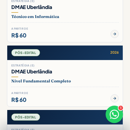
ESTRATÉGIA (E)
DMAE Uberlândia
Técnico em Informática
A PARTIR DE
R$ 60
2026
PÓS-EDITAL
ESTRATÉGIA (E)
DMAE Uberlândia
Nível Fundamental Completo
A PARTIR DE
R$ 60
1
×
Boa noite! Sou o Júlia 🤝
2026
PÓS-EDITAL
Responde em breve
ESTRATÉGIA (E)