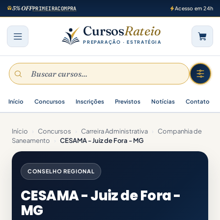
5% OFF
PRIMEIRACOMPRA
Acesso em 24h
Cursos
Rateio
PREPARAÇÃO · ESTRATÉGIA
Início
Concursos
Inscrições
Previstos
Notícias
Contato
Início
›
Concursos
›
Carreira Administrativa
›
Companhia de
Saneamento
›
CESAMA - Juiz de Fora - MG
CONSELHO REGIONAL
CESAMA - Juiz de Fora -
MG