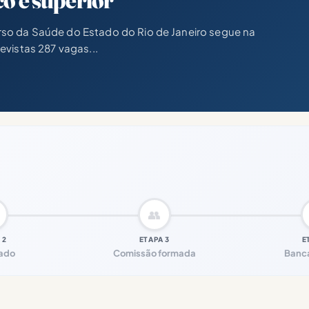
co e superior
so da Saúde do Estado do Rio de Janeiro segue na
evistas 287 vagas...
👥
 2
ETAPA 3
E
zado
Comissão formada
Banca