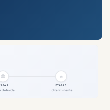
🏛️
🔥
TAPA 4
ETAPA 5
 definida
Edital iminente