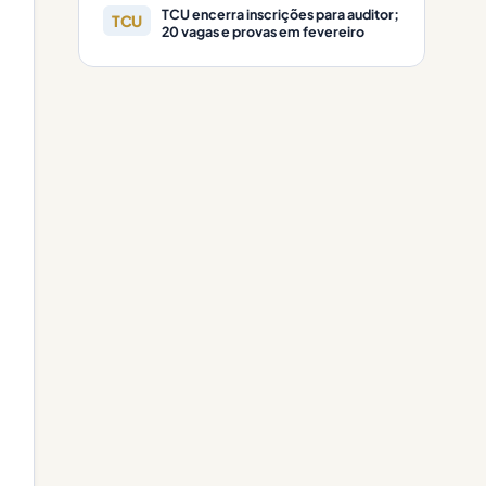
TCU encerra inscrições para auditor;
TCU
20 vagas e provas em fevereiro