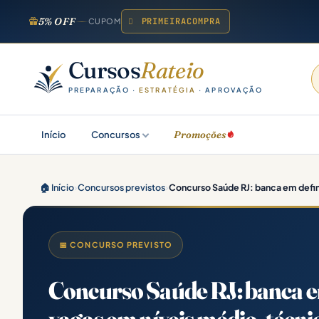
5% OFF
PRIMEIRACOMPRA
CUPOM
Cursos
Rateio
PREPARAÇÃO ·
ESTRATÉGIA
· APROVAÇÃO
Promoções
Início
Concursos
🏠 Início
›
Concursos previstos
›
Concurso Saúde RJ: banca em defini
📅 CONCURSO PREVISTO
Concurso Saúde RJ: banca em 