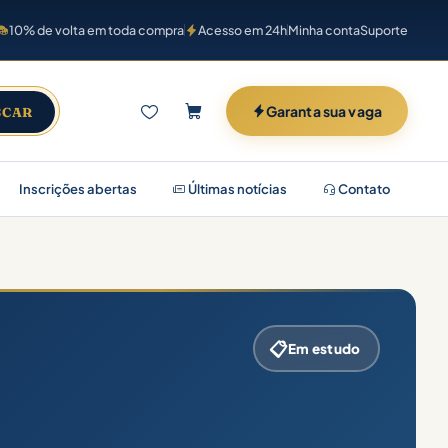
10% de volta em toda compra
Acesso em 24h
Minha conta
Suporte
Garanta sua vaga
SCAR
Inscrições abertas
Últimas notícias
Contato
📋
Em estudo