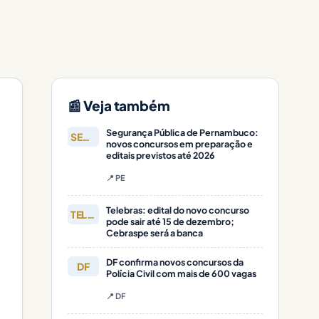
📰 Veja também
Segurança Pública de Pernambuco:
SEGURANÇA
novos concursos em preparação e
editais previstos até 2026
📍 PE
Telebras: edital do novo concurso
TELEBRAS
pode sair até 15 de dezembro;
Cebraspe será a banca
DF confirma novos concursos da
DF
Polícia Civil com mais de 600 vagas
📍 DF