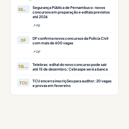
Segurança Pública de Pernambuco: novos
SEGURANÇA
concursos em preparação e editais previstos
até 2026
📍 PE
DF confirma novos concursos da Polícia Civil
DF
com mais de 600 vagas
📍 DF
Telebras: edital do novo concurso pode sair
TELEBRAS
até 15 de dezembro; Cebraspe será a banca
TCU encerra inscrições para auditor; 20 vagas
TCU
e provas em fevereiro