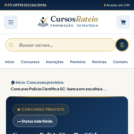
5% OFF
PRIMEIRACOMPRA
Acesso em 24h
Cursos
Rateio
PREPARAÇÃO · ESTRATÉGIA
Início
Concursos
Inscrições
Previstos
Notícias
Contato
🏠 Início
›
Concursos previstos
›
Concurso Polícia Científica SC: banca em escolha e...
📅 CONCURSO PREVISTO
—
Status indefinido