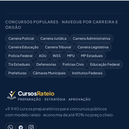
CONCURSOS POPULARES · NAVEGUE POR CARREIRA E
ÓRGÃO
Carreira Policial
Carreira Jurídica
Carreira Administrativa
Carreira Educação
Carreira Tribunal
Carreira Legislativa
Polícia Federal
AGU
INSS
MPU
MP Estaduais
TJs Estaduais
Defensorias
Polícias Civis
Educação Federal
Prefeituras
Câmaras Municipais
Institutos Federais
Cursos
Rateio
PREPARAÇÃO · ESTRATÉGIA · APROVAÇÃO
+9.940 cursos preparatórios para concursos públicos
com modelo rateio · economia de até 90% no preço cheio.