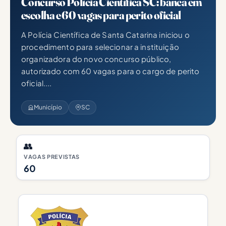
Concurso Polícia Científica SC: banca em
escolha e 60 vagas para perito oficial
A Polícia Científica de Santa Catarina iniciou o
procedimento para selecionar a instituição
organizadora do novo concurso público,
autorizado com 60 vagas para o cargo de perito
oficial....
Município
SC
👥
VAGAS PREVISTAS
60