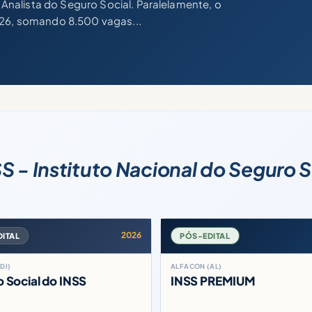
nalista do Seguro Social. Paralelamente, o
026, somando 8.500 vagas...
S - Instituto Nacional do Seguro S
2026
DITAL
PÓS-EDITAL
DI)
ALFACON (AL)
 Social do INSS
INSS PREMIUM