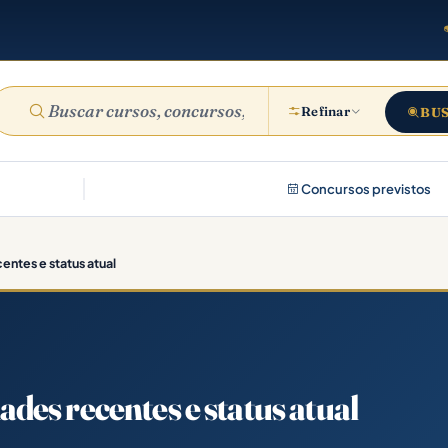
Refinar
BU
Concursos previstos
ntes e status atual
es recentes e status atual