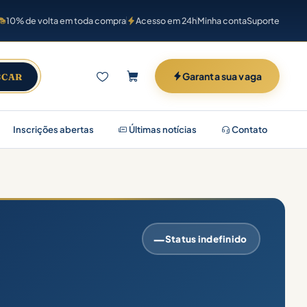
10% de volta em toda compra
Acesso em 24h
Minha conta
Suporte
Garanta sua vaga
SCAR
Inscrições abertas
Últimas notícias
Contato
—
Status indefinido