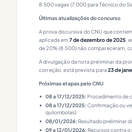
8.500 vagas (7.000 para Técnico do Seg
Últimas atualizações do concurso
A prova discursiva do CNU que contemp
aplicada em
7 de dezembro de 2025
, 
de 20% (8.500) não compareceram, co
A divulgação da nota preliminar da pr
correção, está prevista para
23 de jan
Próximas etapas pelo CNU
08 a 17/12/2025:
Procedimento de ca
08 a 17/12/2025:
Confirmação ou ver
quilombolas)
08/01/2026:
Resultado preliminar da
09 a 12/01/2026:
Recursos contra o r