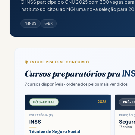
O INSS participa do CNU 2025 com 300 vagas para A
instituto solicitou ao MGI uma nova seleção para 2
INSS
BR
📚 ESTUDE PRA ESSE CONCURSO
INS
Cursos preparatórios pra
7 cursos disponíveis · ordenados pelos mais vendidos
2026
PÓS-EDITAL
PRÉ-E
ESTRATÉGIA (E)
DIREÇÃO (
INSS
Seguro
Técnico
Técnico do Seguro Social