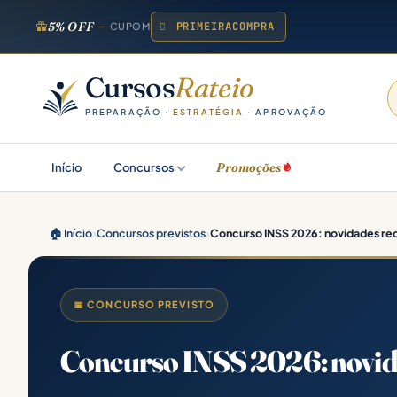
5% OFF
PRIMEIRACOMPRA
CUPOM
Cursos
Rateio
PREPARAÇÃO ·
ESTRATÉGIA
· APROVAÇÃO
Promoções
Início
Concursos
🏠 Início
›
Concursos previstos
›
Concurso INSS 2026: novidades rece
📅 CONCURSO PREVISTO
Concurso INSS 2026: novidad