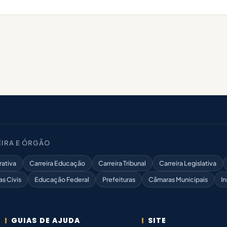
IRA E ÓRGÃO
rativa
Carreira Educação
Carreira Tribunal
Carreira Legislativa
as Civis
Educação Federal
Prefeituras
Câmaras Municipais
In
GUIAS DE AJUDA
SITE