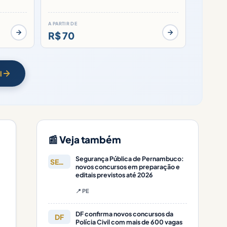
A PARTIR DE
R$ 70
l
📰 Veja também
Segurança Pública de Pernambuco:
SEGURANÇA
novos concursos em preparação e
editais previstos até 2026
📍 PE
DF confirma novos concursos da
DF
Polícia Civil com mais de 600 vagas