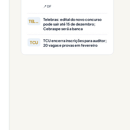
📍 DF
Telebras: edital do novo concurso
TELEBRAS
pode sair até 15 de dezembro;
Cebraspe será a banca
TCU encerra inscrições para auditor;
TCU
20 vagas e provas em fevereiro