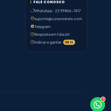
FALE CONOSCO
WhatsApp · 22 99866-7617
suporte@cursosrateio.com
Telegram
Resposta em 1 dia útil
Indicar e ganhar
R$ 10
1
×
Boa noite! Sou o Bruno ⚡
Responde em breve