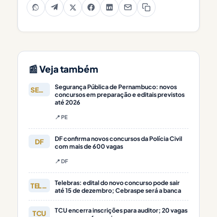
📰 Veja também
Segurança Pública de Pernambuco: novos
SEGURANÇA
concursos em preparação e editais previstos
até 2026
📍 PE
DF confirma novos concursos da Polícia Civil
DF
com mais de 600 vagas
📍 DF
Telebras: edital do novo concurso pode sair
TELEBRAS
até 15 de dezembro; Cebraspe será a banca
TCU encerra inscrições para auditor; 20 vagas
TCU