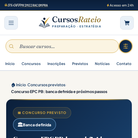
5% OFF
PRIMEIRACOMPRA
Acesso em 24h
Cursos
Rateio
PREPARAÇÃO · ESTRATÉGIA
Início
Concursos
Inscrições
Previstos
Notícias
Contato
🏠 Início
›
Concursos previstos
›
Concurso EPC PB: banca definida e próximos passos
📅 CONCURSO PREVISTO
🏛️
Banca definida