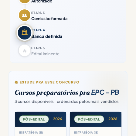
Autorizado
ETAPA 3
👥
Comissão formada
ETAPA 4
🏛️
Banca definida
ETAPA 5
🔥
Edital iminente
📚 ESTUDE PRA ESSE CONCURSO
EPC - PB
Cursos preparatórios pra
3 cursos disponíveis · ordenados pelos mais vendidos
2026
2026
PÓS-EDITAL
PÓS-EDITAL
ESTRATÉGIA (E)
ESTRATÉGIA (E)