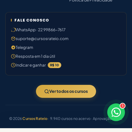
FALE CONOSCO
WhatsApp · 22 99866-7617
suporte@cursosrateio.com
Telegram
Resposta em 1 dia útil
Indicar e ganhar
R$ 10
Ver todos os cursos
1
×
Boa tarde! Sou o Júlia 🤝
© 2026
Cursos Rateio
· 9.940 cursos no acervo · Aprovação certa.
Responde em breve