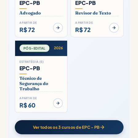
EPC-PB
EPC-PB
Advogado
Revisor de Texto
A PARTIR DE
A PARTIR DE
R$ 72
R$ 72
2026
PÓS-EDITAL
ESTRATÉGIA (E)
EPC-PB
Técnico de
Segurança do
Trabalho
A PARTIR DE
R$ 60
Ver todos os 3 cursos de EPC - PB