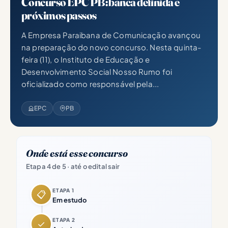
Concurso EPC PB: banca definida e
próximos passos
A Empresa Paraibana de Comunicação avançou
na preparação do novo concurso. Nesta quinta-
feira (11), o Instituto de Educação e
Desenvolvimento Social Nosso Rumo foi
oficializado como responsável pela...
EPC
PB
Onde está esse concurso
Etapa 4 de 5 · até o edital sair
ETAPA 1
📋
Em estudo
ETAPA 2
✓