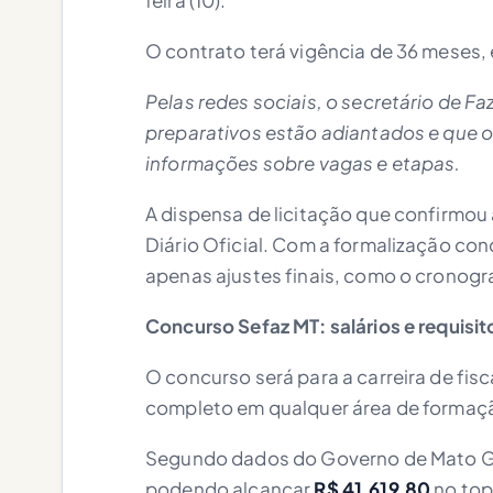
feira (10).
O contrato terá vigência de 36 meses, 
Pelas redes sociais, o secretário de F
preparativos estão adiantados e que o
informações sobre vagas e etapas.
A dispensa de licitação que confirmou
Diário Oficial. Com a formalização con
apenas ajustes finais, como o cronogra
Concurso Sefaz MT: salários e requisit
O concurso será para a carreira de fisc
completo em qualquer área de formaç
Segundo dados do Governo de Mato Gro
podendo alcançar
R$ 41.619,80
no top