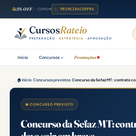
5% OFF
PRIMEIRACOMPRA
CUPOM
Cursos
Rateio
PREPARAÇÃO ·
ESTRATÉGIA
· APROVAÇÃO
Promoções
Início
Concursos
🏠 Início
›
Concursos previstos
›
Concurso da Sefaz MT: contrato c
📅 CONCURSO PREVISTO
Concurso da Sefaz MT: contr