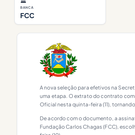
🏛️
BANCA
FCC
A nova seleção para efetivos na Secr
uma etapa. O extrato do contrato com 
Oficial nesta quinta-feira (11), tornand
De acordo com o documento, a assinat
Fundação Carlos Chagas (FCC), escolh