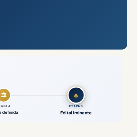
🔥
🏛️
TAPA 4
ETAPA 5
 definida
Edital iminente