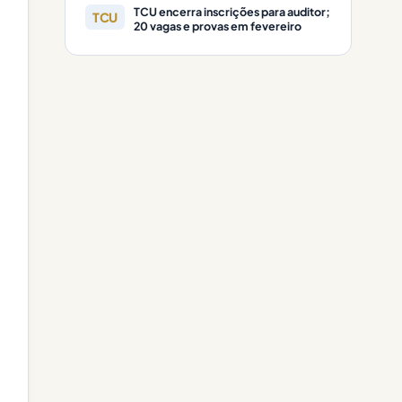
TCU encerra inscrições para auditor;
TCU
20 vagas e provas em fevereiro