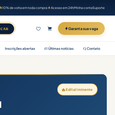
10% de volta em toda compra
Acesso em 24h
Minha conta
Suporte
Garanta sua vaga
SCAR
Inscrições abertas
Últimas notícias
Contato
🔥
Edital iminente
l