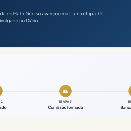
enda de Mato Grosso avançou mais uma etapa. O
vulgado no Diário...
👥
 2
ETAPA 3
E
zado
Comissão formada
Banca