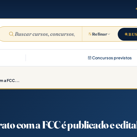
Refinar
BU
Concursos previstos
om a FCC...
ato com a FCC é publicado e edita