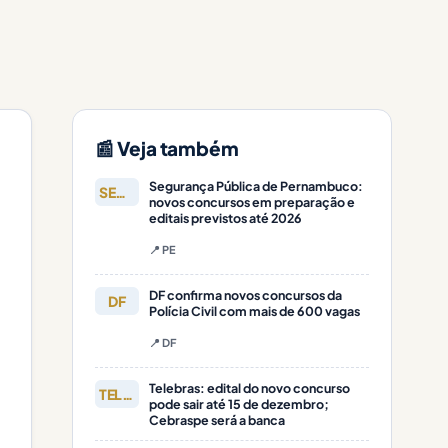
📰 Veja também
Segurança Pública de Pernambuco:
SEGURANÇA
novos concursos em preparação e
editais previstos até 2026
📍 PE
DF confirma novos concursos da
DF
Polícia Civil com mais de 600 vagas
📍 DF
Telebras: edital do novo concurso
TELEBRAS
pode sair até 15 de dezembro;
Cebraspe será a banca