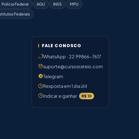
Polícia Federal
AGU
INSS
MPU
stitutos Federais
FALE CONOSCO
WhatsApp · 22 99866-7617
suporte@cursosrateio.com
Telegram
Resposta em 1 dia útil
Indicar e ganhar
R$ 10