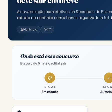
deve sair em breve
A nova seleção para efetivos na Secretaria de Faz
extrato do contrato com a banca organizadora foi di
Município
MT
Onde está esse concurso
Etapa 5 de 5 · até o edital sair
📋
✓
ETAPA 1
ETAPA
Em estudo
Autori