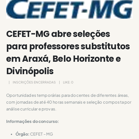
CEFET-MG abre seleções
para professores substitutos
em Araxá, Belo Horizonte e
Divinópolis
INSCRIÇÕES ENCERRADAS
LIKE:
0
Oportunidades temporárias para docentes de diferentes áreas,
com jornadas de até 40 horas semanais e seleção composta por
análise curricular e provas.
Informações do concurso:
Órgão:
CEFET – MG