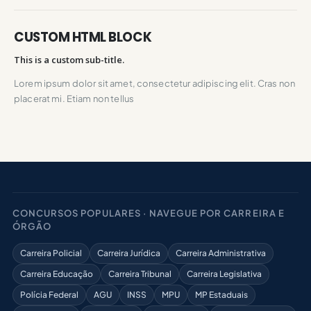
CUSTOM HTML BLOCK
This is a custom sub-title.
Lorem ipsum dolor sit amet, consectetur adipiscing elit. Cras non
placerat mi. Etiam non tellus
CONCURSOS POPULARES · NAVEGUE POR CARREIRA E
ÓRGÃO
Carreira Policial
Carreira Jurídica
Carreira Administrativa
Carreira Educação
Carreira Tribunal
Carreira Legislativa
Polícia Federal
AGU
INSS
MPU
MP Estaduais