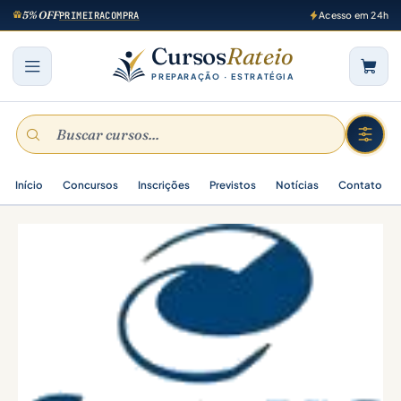
5% OFF
PRIMEIRACOMPRA
Acesso em 24h
Cursos
Rateio
PREPARAÇÃO · ESTRATÉGIA
Início
Concursos
Inscrições
Previstos
Notícias
Contato