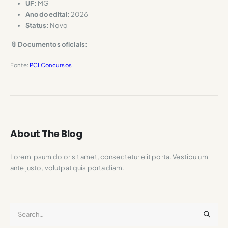
UF:
MG
Ano do edital:
2026
Status:
Novo
📎 Documentos oficiais:
Fonte:
PCI Concursos
About The Blog
Lorem ipsum dolor sit amet, consectetur elit porta. Vestibulum
ante justo, volutpat quis porta diam.