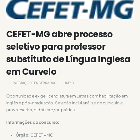
CEFET-MG abre processo
seletivo para professor
substituto de Língua Inglesa
em Curvelo
INSCRIÇÕES ENCERRADAS
LIKE:
0
Oportunidade exige licenciatura em Letras com habilitação em
Inglês e pós-graduação. Seleção inclui análise de currículo e
prova escrita, didática e/ou prática.
Informações do concurso:
Órgão:
CEFET – MG