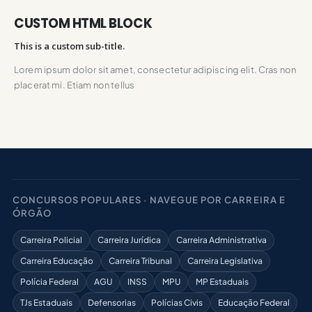
CUSTOM HTML BLOCK
This is a custom sub-title.
Lorem ipsum dolor sit amet, consectetur adipiscing elit. Cras non
placerat mi. Etiam non tellus
CONCURSOS POPULARES · NAVEGUE POR CARREIRA E
ÓRGÃO
Carreira Policial
Carreira Jurídica
Carreira Administrativa
Carreira Educação
Carreira Tribunal
Carreira Legislativa
Polícia Federal
AGU
INSS
MPU
MP Estaduais
TJs Estaduais
Defensorias
Polícias Civis
Educação Federal