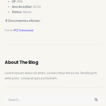
UF:
MG
Ano do edital:
2026
Status:
Novo
📎 Documentos oficiais:
Fonte:
PCI Concursos
About The Blog
Lorem ipsum dolor sit amet, consectetur elit porta. Vestibulum
ante justo, volutpat quis porta diam.