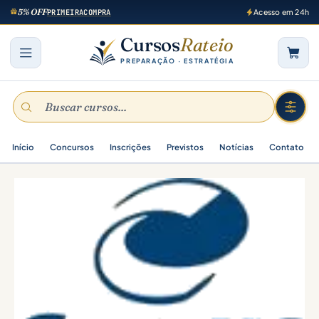
5% OFF
PRIMEIRACOMPRA
Acesso em 24h
Cursos
Rateio
PREPARAÇÃO · ESTRATÉGIA
Início
Concursos
Inscrições
Previstos
Notícias
Contato