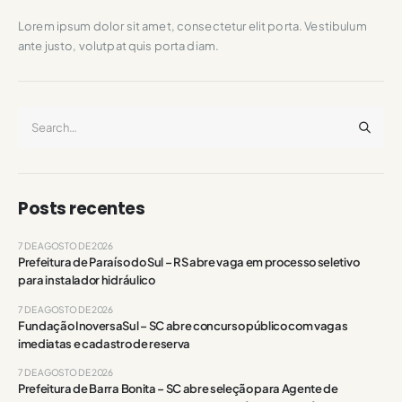
Lorem ipsum dolor sit amet, consectetur elit porta. Vestibulum
ante justo, volutpat quis porta diam.
Posts recentes
7 DE AGOSTO DE 2026
Prefeitura de Paraíso do Sul – RS abre vaga em processo seletivo
para instalador hidráulico
7 DE AGOSTO DE 2026
Fundação InoversaSul – SC abre concurso público com vagas
imediatas e cadastro de reserva
7 DE AGOSTO DE 2026
Prefeitura de Barra Bonita – SC abre seleção para Agente de