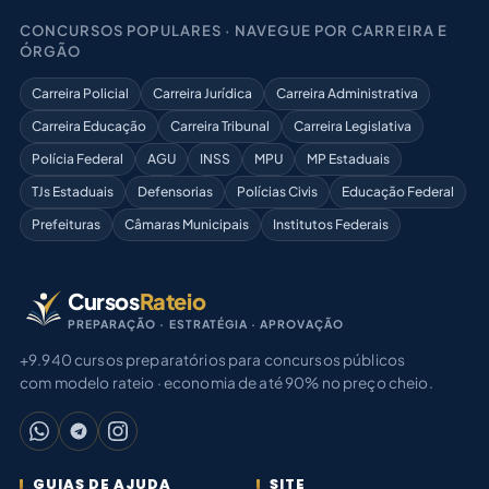
CONCURSOS POPULARES · NAVEGUE POR CARREIRA E
ÓRGÃO
Carreira Policial
Carreira Jurídica
Carreira Administrativa
Carreira Educação
Carreira Tribunal
Carreira Legislativa
Polícia Federal
AGU
INSS
MPU
MP Estaduais
TJs Estaduais
Defensorias
Polícias Civis
Educação Federal
Prefeituras
Câmaras Municipais
Institutos Federais
Cursos
Rateio
PREPARAÇÃO · ESTRATÉGIA · APROVAÇÃO
+9.940 cursos preparatórios para concursos públicos
com modelo rateio · economia de até 90% no preço cheio.
GUIAS DE AJUDA
SITE