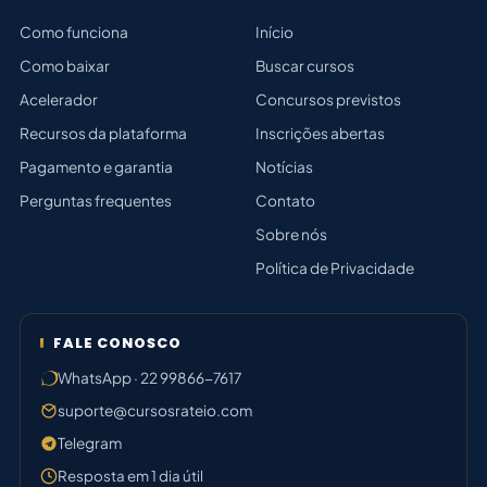
Como funciona
Início
Como baixar
Buscar cursos
Acelerador
Concursos previstos
Recursos da plataforma
Inscrições abertas
Pagamento e garantia
Notícias
Perguntas frequentes
Contato
Sobre nós
Política de Privacidade
FALE CONOSCO
WhatsApp · 22 99866-7617
suporte@cursosrateio.com
Telegram
Resposta em 1 dia útil